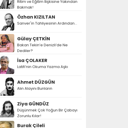
Ritim ve Eğitim İlişkisine Yakından
Bakmak!
Özhan KIZILTAN
Sanver'in Tahliyesinin Ardından…
Gülay ÇETKİN
Bakan Tekin’e Denizli’de Ne
Dediler?
İsa ÇOLAKER
Latifi’nin Okuma Yazma Aşkı
Ahmet DÜZGÜN
Alın Alayını Bunların
Ziya GÜNDÜZ
Düşünmek Çok Yoğun Bir Çabayı
Zorunlu Kılar!
Burak Çileli