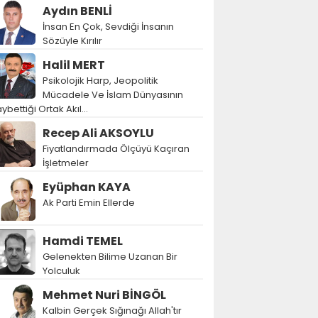
Aydın BENLİ
İnsan En Çok, Sevdiği İnsanın
Sözüyle Kırılır
Halil MERT
Psikolojik Harp, Jeopolitik
Mücadele Ve İslam Dünyasının
ybettiği Ortak Akıl…
Recep Ali AKSOYLU
Fiyatlandırmada Ölçüyü Kaçıran
İşletmeler
Eyüphan KAYA
Ak Parti Emin Ellerde
Hamdi TEMEL
Gelenekten Bilime Uzanan Bir
Yolculuk
Mehmet Nuri BİNGÖL
Kalbin Gerçek Sığınağı Allah'tır