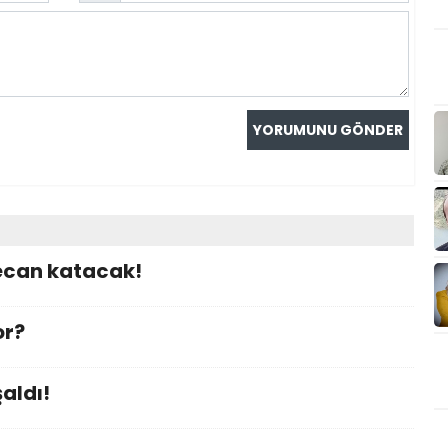
ecan katacak!
or?
aldı!