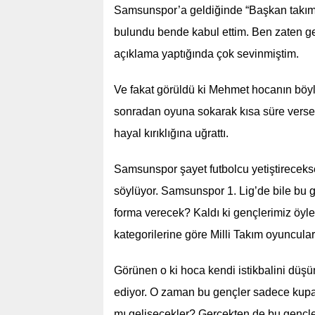
Samsunspor’a geldiğinde “Başkan takımd
bulundu bende kabul ettim. Ben zaten g
açıklama yaptığında çok sevinmiştim.
Ve fakat görüldü ki Mehmet hocanın böyl
sonradan oyuna sokarak kısa süre verse 
hayal kırıklığına uğrattı.
Samsunspor şayet futbolcu yetiştireceks
söylüyor. Samsunspor 1. Lig’de bile bu 
forma verecek? Kaldı ki gençlerimiz öy
kategorilerine göre Milli Takım oyuncuları
Görünen o ki hoca kendi istikbalini düşü
ediyor. O zaman bu gençler sadece kupa 
mı gelişecekler? Gerçekten de bu gençle