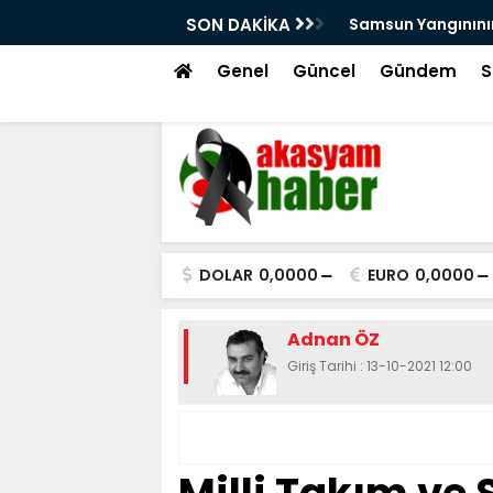
larını Kutsal Emanetler Sardı
SON DAKİKA
Motivasyonda Di
Genel
Güncel
Gündem
S
DOLAR
0,0000
EURO
0,0000
Adnan ÖZ
Giriş Tarihi : 13-10-2021 12:00