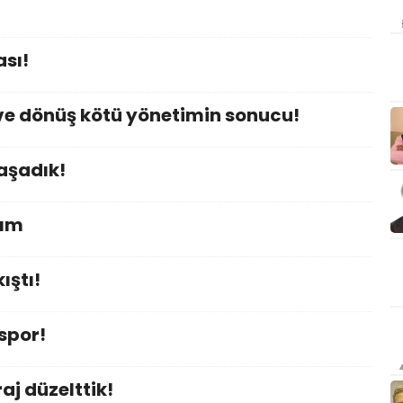
sı!
e dönüş kötü yönetimin sonucu!
aşadık!
kım
ıştı!
spor!
j düzelttik!