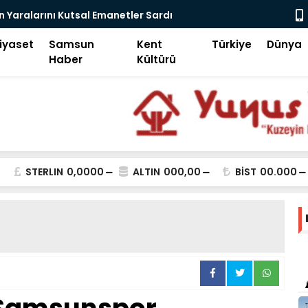
jital Devrim-2
Samsun Ke
iyaset
Samsun
Kent
Türkiye
Dünya
Haber
Kültürü
STERLIN
0,0000
ALTIN
000,00
BİST
00.000