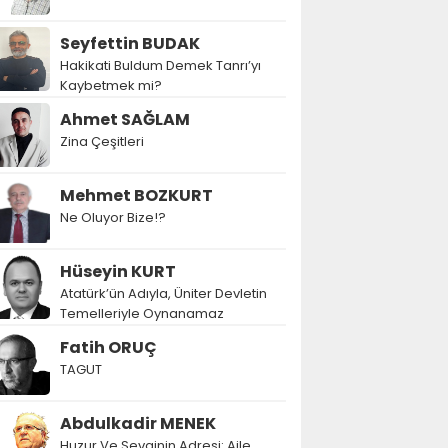
Seyfettin BUDAK
Hakikati Buldum Demek Tanrı’yı
Kaybetmek mi?
Ahmet SAĞLAM
Zina Çeşitleri
Mehmet BOZKURT
Ne Oluyor Bize!?
Hüseyin KURT
Atatürk’ün Adıyla, Üniter Devletin
Temelleriyle Oynanamaz
Fatih ORUÇ
TAGUT
Abdulkadir MENEK
Huzur Ve Sevginin Adresi: Aile