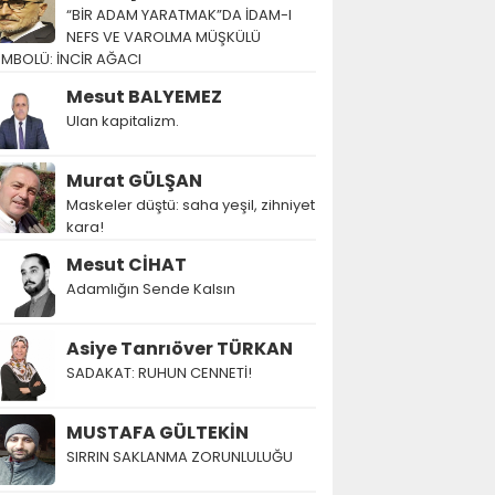
“BİR ADAM YARATMAK”DA İDAM-I
NEFS VE VAROLMA MÜŞKÜLÜ
EMBOLÜ: İNCİR AĞACI
Mesut BALYEMEZ
Ulan kapitalizm.
Murat GÜLŞAN
Maskeler düştü: saha yeşil, zihniyet
kara!
Mesut CİHAT
Adamlığın Sende Kalsın
Asiye Tanrıöver TÜRKAN
SADAKAT: RUHUN CENNETİ!
MUSTAFA GÜLTEKİN
SIRRIN SAKLANMA ZORUNLULUĞU