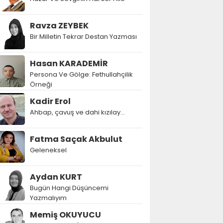
Ravza ZEYBEK
Bir Milletin Tekrar Destan Yazması
Hasan KARADEMİR
Persona Ve Gölge: Fethullahçilik
Örneği
Kadir Erol
Ahbap, çavuş ve dahi kızılay...
Fatma Saçak Akbulut
Geleneksel
Aydan KURT
Bugün Hangi Düşüncemi
Yazmalıyım
Memiş OKUYUCU