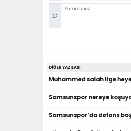
Comment
DİĞER YAZILARI
Muhammed salah lige hey
Samsunspor nereye koşuy
Samsunspor’da defans boş