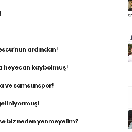
!
S
escu’nun ardından!
a heyecan kaybolmuş!
da ve samsunspor!
geliniyormuş!
yse biz neden yenmeyelim?