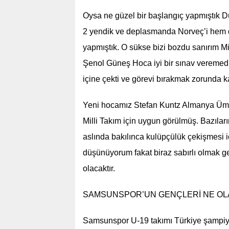
Oysa ne güzel bir başlangıç yapmıştık 
2 yendik ve deplasmanda Norveç’i hem de 
yapmıştık. O sükse bizi bozdu sanırım M
Şenol Güneş Hoca iyi bir sınav veremedi.
içine çekti ve görevi bırakmak zorunda ka
Yeni hocamız Stefan Kuntz Almanya Ümit
Milli Takım için uygun görülmüş. Bazılar
aslında bakılınca kulüpçülük çekişmesi iç
düşünüyorum fakat biraz sabırlı olmak g
olacaktır.
SAMSUNSPOR’UN GENÇLERİ NE OL
Samsunspor U-19 takımı Türkiye şampiy