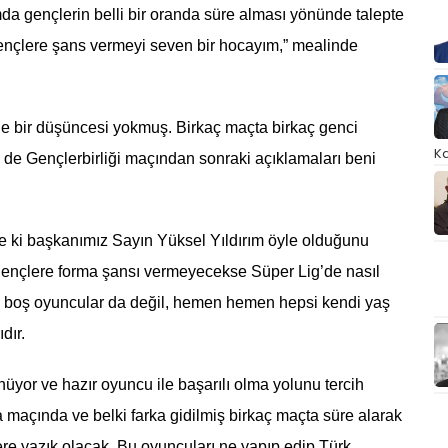
a gençlerin belli bir oranda süre alması yönünde talepte
ençlere şans vermeyi seven bir hocayım,” mealinde
e bir düşüncesi yokmuş. Birkaç maçta birkaç genci
Ka
de Gençlerbirliği maçından sonraki açıklamaları beni
e ki başkanımız Sayın Yüksel Yıldırım öyle olduğunu
gençlere forma şansı vermeyecekse Süper Lig’de nasıl
le boş oyuncular da değil, hemen hemen hepsi kendi yaş
dır.
nüyor ve hazır oyuncu ile başarılı olma yolunu tercih
maçında ve belki farka gidilmiş birkaç maçta süre alarak
re yazık olacak. Bu oyuncuları ne yapıp edip Türk