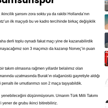
e Samsunspor
kincilik şansını zora soktu ya da rakibi Hollanda’nın
tz’un ilk maçıydı bu ve kadro tercihinde birkaç değişiklik
aha derli toplu oynadı fakat maçı yine de kazanabilirdik
 oynayacağımız son 3 maçımızı da kazanıp Norveç’in puan
bir takım olmasına rağmen yıllardır belalımız olan
tmanında uzatmasında Burak’ın olağanüstü gayretiyle aldığı
enaltı ile umutlarımızı son 2 maça taşıyabildik.
 yenebileceğini düşünmüyorum. Umarım Türk Milli Takımı
yener de grubu ikinci bitirebiliriz.