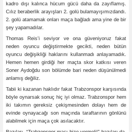
kadro dışı kalınca hücum gücü daha da zayıflamış.
Cılız beraberlik arayışları 2. golü bulamayışımızdandı.
2. golü atamamak onları maça bağladı ama yine de bir
şey yapamadılar.
Thomas Reis’i seviyor ve ona güveniyoruz fakat
neden oyuncu değiştirmekte gecikti, neden bütün
oyuncu değişikliği haklarını kullanmadı anlayamadık.
Hemen hemen girdiği her maçta skor katkısı veren
Soner Aydoğdu son bölümde bari neden düşünülmedi
anlamış değiliz.
Tabii ki kazanan haklıdır fakat Trabzonspor karşısında
böyle oynarsak sonuç hiç iyi olmaz. Trabzonspor hem
iki takımın gereksiz çekişmesinden dolayı hem de
evinde oynayacağı son maçında taraftarının gönlünü
alabilmek için maça çok asılacaktır.
Bazıları, “Trabzonspor maçı bize vermeli!” bazıları da,