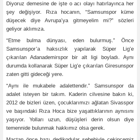
Diyoruz demesine de işte o acı olayı hatırlayınca her
şey değişiyor. Rıza hocanın, “Samsunspor küme
düşecek diye Avrupa’ya gitmeyelim mi?” sözleri
geliyor aklımıza.
“Etme bulma dünyası, eden bulurmuş.” Önce
Samsunspor’a haksızlık yapılarak Süper Lig’e
çıkarılan Adanademirspor bir alt ligi boyladı. Aynı
durumda kollanarak Süper Lig’e çıkarılan Giresunspor
zaten gitti gideceği yere.
“Aynı ile mukabele adalettendir.” Samsunspor da
adalet isteyen bir takım. Kaderin cilvesine bakın ki,
2012 de bizleri üzen, çocuklarımızı ağlatan Sivasspor
ve başındaki Rıza Hoca bize yaşattıklarının aynısını
yaşıyor. Yolları uzun, düşüşleri derin olsun diye
temennide bulunmak hakkımız olsa gerek.
Maçtan önce bazı dedikodular sebebiyle çekincemiz