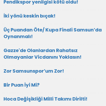
Pendikspor yenilgisi kötü oldu!
İki yönü keskin bıçak!
Üç Puandan Öte/ Kupa Finali Samsun’da
Oynanmalı!
Gazze'de Olanlardan Rahatsız
Olmayanlar Vicdanını Yoklasın!
Zor Samsunspor’um Zor!
Bir Puan İyi Mi?
Hoca Değişikliği Milli Takımı Dirilti!