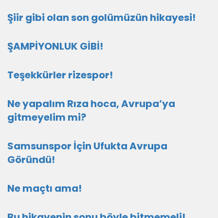
Şiir gibi olan son golümüzün hikayesi!
ŞAMPİYONLUK GİBİ!
Teşekkürler rizespor!
Ne yapalım Rıza hoca, Avrupa’ya
gitmeyelim mi?
Samsunspor İçin Ufukta Avrupa
Göründü!
Ne maçtı ama!
Bu hikayenin sonu böyle bitmemeli!