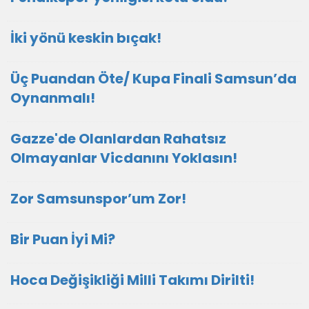
İki yönü keskin bıçak!
Üç Puandan Öte/ Kupa Finali Samsun’da
Oynanmalı!
Gazze'de Olanlardan Rahatsız
Olmayanlar Vicdanını Yoklasın!
Zor Samsunspor’um Zor!
Bir Puan İyi Mi?
Hoca Değişikliği Milli Takımı Dirilti!