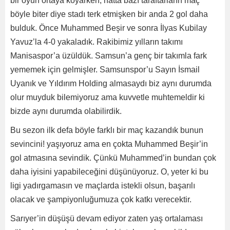
bir oyun ortaya koyarken, hatta bazı taraftarların maç
böyle biter diye stadı terk etmişken bir anda 2 gol daha
bulduk. Önce Muhammed Beşir ve sonra İlyas Kubilay
Yavuz’la 4-0 yakaladık. Rakibimiz yılların takımı
Manisaspor’a üzüldük. Samsun’a genç bir takımla fark
yememek için gelmişler. Samsunspor’u Sayın İsmail
Uyanık ve Yıldırım Holding almasaydı biz aynı durumda
olur muyduk bilemiyoruz ama kuvvetle muhtemeldir ki
bizde aynı durumda olabilirdik.
Bu sezon ilk defa böyle farklı bir maç kazandık bunun
sevincini! yaşıyoruz ama en çokta Muhammed Beşir’in
gol atmasına sevindik. Çünkü Muhammed’in bundan çok
daha iyisini yapabileceğini düşünüyoruz. O, yeter ki bu
ligi yadırgamasın ve maçlarda istekli olsun, başarılı
olacak ve şampiyonluğumuza çok katkı verecektir.
Sarıyer’in düşüşü devam ediyor zaten yaş ortalaması