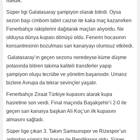
istedik.
Süper ligi Galatasaray şampiyon olarak bitirdi. Oysa
sezon başı cimbom tabiri caizse ite kaka maç kazanırken
Fenerbahçe rakiplerini dağıtarak maçları alıyordu. Ne
olduysa dünya kupası dönüşü oldu. Fenerin hocasının
konsantresinin bozulması sarı kanaryayı olumsuz etkiledi.
Galatasaray’ın geçen sezonu neredeyse küme düşme
potasında bitiren takıma kaliteli transferler yapıp
şampiyon oluşu tecrübe ve yönetim başarısıdır. Umarız
bizlere Avrupa da tekrar sevinçler yaşatır.
Fenerbahçe Ziraat Türkiye kupasını alarak kupa
hasretine son verdi. Final maçında Başakşehir’i 2-0 ile
geçen sarı kanarya başkan Ali Koç’un ilk kupasını
almasını sağladı.
Süper lige çıkan 3. Takım Samsunspor ve Rizespor’un
ardından sürpriz bir başarı ile Pendikspor oldu. Süper