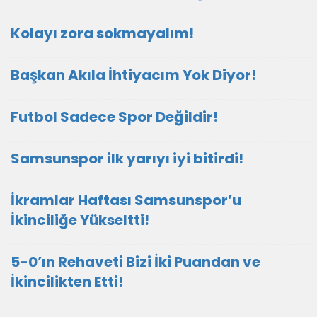
Kolayı zora sokmayalım!
Başkan Akıla İhtiyacım Yok Diyor!
Futbol Sadece Spor Değildir!
Samsunspor ilk yarıyı iyi bitirdi!
İkramlar Haftası Samsunspor’u
İkinciliğe Yükseltti!
5-0’ın Rehaveti Bizi İki Puandan ve
İkincilikten Etti!