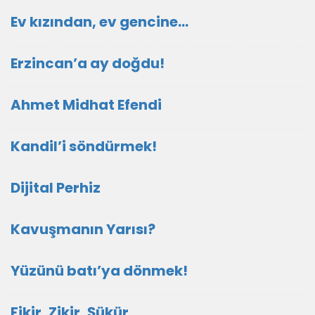
Ev kızından, ev gencine...
Erzincan’a ay doğdu!
Ahmet Midhat Efendi
Kandil’i söndürmek!
Dijital Perhiz
Kavuşmanın Yarısı?
Yüzünü batı’ya dönmek!
Fikir, Zikir, Şükür