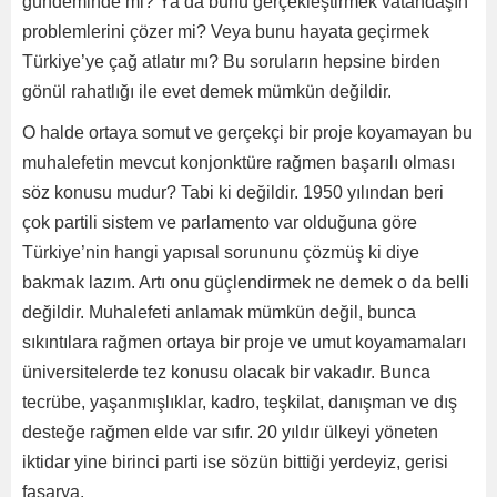
gündeminde mi? Ya da bunu gerçekleştirmek vatandaşın
problemlerini çözer mi? Veya bunu hayata geçirmek
Türkiye’ye çağ atlatır mı? Bu soruların hepsine birden
gönül rahatlığı ile evet demek mümkün değildir.
O halde ortaya somut ve gerçekçi bir proje koyamayan bu
muhalefetin mevcut konjonktüre rağmen başarılı olması
söz konusu mudur? Tabi ki değildir. 1950 yılından beri
çok partili sistem ve parlamento var olduğuna göre
Türkiye’nin hangi yapısal sorununu çözmüş ki diye
bakmak lazım. Artı onu güçlendirmek ne demek o da belli
değildir. Muhalefeti anlamak mümkün değil, bunca
sıkıntılara rağmen ortaya bir proje ve umut koyamamaları
üniversitelerde tez konusu olacak bir vakadır. Bunca
tecrübe, yaşanmışlıklar, kadro, teşkilat, danışman ve dış
desteğe rağmen elde var sıfır. 20 yıldır ülkeyi yöneten
iktidar yine birinci parti ise sözün bittiği yerdeyiz, gerisi
fasarya.