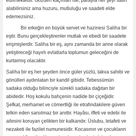
edilmektedir. Gözden kaçırılan ise; parayla her şeyi satın
alabilirsiniz ama huzuru, mutluluğu ve saadeti elde
edemezsiniz.
Bir erkeğin en büyük servet ve hazinesi Saliha bir
eştir. Bunu gerçekleştirenler mutlak ve ebedi bir saadete
erişmişlerdir. Saliha bir eş, aynı zamanda bir anne olarak
yetiştireceği hayırlı evlatlarla toplumun geleceğini de
kurtarmış olacaktır.
Saliha bir eş her şeyden önce güler yüzlü, takva sahibi ve
gönülleri aydınlatan bir kandil gibidir. Tebessümün
sadaka olduğu bilinciyle sürekli sadaka dağıtan bir
abidedir. Hoş kokulu bahçenin nadide bir çiçeğidir.
Şefkat, merhamet ve cömertliği ile etrafındakilere güven
telkin eden sarsılmaz bir anıttır. Hayâsı, iffeti ve edebi ile
ailesini koruyan çelikten bir kalkandır. Üslubu, letafeti ve
nezaketi ile fazilet numunesidir. Kocasının ve çocukların