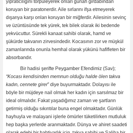
yıpratıcılığını törpüleyerek onları günah girdabından
koruyan bir paratonerdir. Aile sırlarını ifşa etmeyerek
dışarıya karşı onları koruyan bir miğferdir. Ailesinin sevinç
ve üzüntüsünde tek yürek, tek bilek olarak iki bedende
yekvücuttur. Sürekli kanaat sahibi olarak, hamd ve
şükürde takvanın zirvesindedir. Kocasının zor ve müşkül
zamanlarında onunla hemhal olarak yükünü hafifleten bir
absorbandır.
Bir hadisi şerifte Peygamber Efendimiz (Sav);
“Kocası kendisinden memnun olduğu halde ölen takva
kadın, cennete girer
” diye buyurmaktadır. Dolayısı ile
böyle bir müjdeye nail olmak her kadın için sarsılmaz bir
ideal olmalıdır. Fakat yaşadığımız zaman ve şartların
getirmiş olduğu sıkıntılar buna engel olmaktadır. Günlük
hayhuyla ve malayani işlerle ömürler tüketilirken mutluluk
hep başka yerlerde aranmaktadır. Dünya ve ahiret saadeti
olarak edebi bir bahtiyarlık için, takva sahibi ve Saliha bir