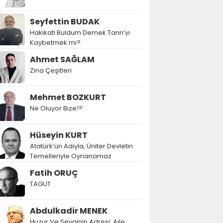
Seyfettin BUDAK
Hakikati Buldum Demek Tanrı’yı
Kaybetmek mi?
Ahmet SAĞLAM
Zina Çeşitleri
Mehmet BOZKURT
Ne Oluyor Bize!?
Hüseyin KURT
Atatürk’ün Adıyla, Üniter Devletin
Temelleriyle Oynanamaz
Fatih ORUÇ
TAGUT
Abdulkadir MENEK
Huzur Ve Sevginin Adresi: Aile