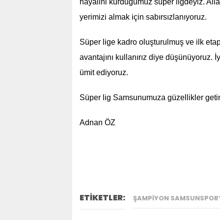
hayalini kurduğumuz süper ligdeyiz. Alla
yerimizi almak için sabırsızlanıyoruz.
Süper lige kadro oluşturulmuş ve ilk et
avantajını kullanırız diye düşünüyoruz. İy
ümit ediyoruz.
Süper lig Samsunumuza güzellikler getiri
Adnan ÖZ
ETİKETLER:
ŞAMPIYON SAMSUNSPOR’A