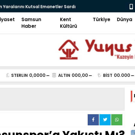
r Sardı
Motivasyonda Dijital Devrim-2
iyaset
Samsun
Kent
Türkiye
Dünya
Haber
Kültürü
STERLIN
0,0000
ALTIN
000,00
BİST
00.000