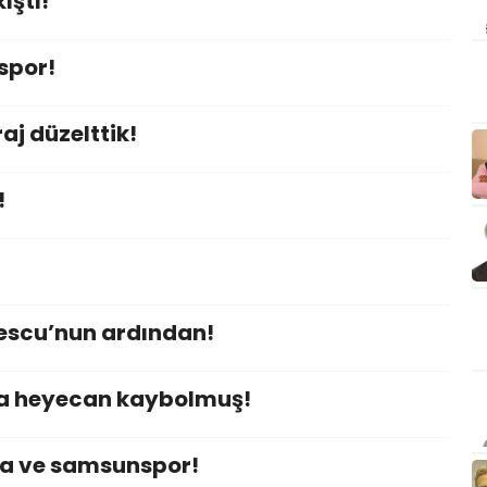
ıştı!
spor!
j düzelttik!
!
escu’nun ardından!
a heyecan kaybolmuş!
da ve samsunspor!