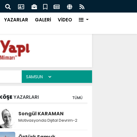
Samsun Keşif Kampüsü Takımları 
YAZARLAR
GALERİ
VİDEO
KÖŞE
YAZARLARI
TÜMÜ
Songül KARAMAN
Motivasyonda Dijital Devrim-2
Öztürk Samuk