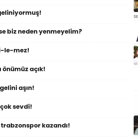
geliniyormuş!
S
yse biz neden yenmeyelim?
i-le-mez!
 önümüz açık!
elini aşın!
çok sevdi!
an trabzonspor kazandı!