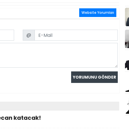
Website Yorumları
Email
@
ecan katacak!