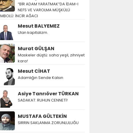
“BİR ADAM YARATMAK”DA İDAM-I
NEFS VE VAROLMA MÜŞKÜLÜ
EMBOLÜ: İNCİR AĞACI
Mesut BALYEMEZ
Ulan kapitalizm.
Murat GÜLŞAN
Maskeler düştü: saha yeşil, zihniyet
kara!
Mesut CİHAT
Adamlığın Sende Kalsın
Asiye Tanrıöver TÜRKAN
SADAKAT: RUHUN CENNETİ!
MUSTAFA GÜLTEKİN
SIRRIN SAKLANMA ZORUNLULUĞU