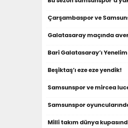
Bu sezon samsunspor’a yak
Çarşambaspor ve Samsun
Galatasaray maçında avera
Bari Galatasaray’ı Yenelim
Beşiktaş’ı eze eze yendik!
Samsunspor ve mircea luc
Samsunspor oyuncularınd
Milli takım dünya kupasın