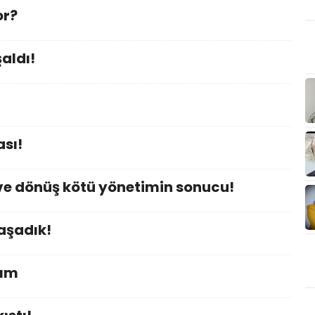
or?
aldı!
sı!
e dönüş kötü yönetimin sonucu!
aşadık!
kım