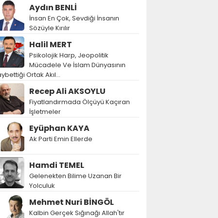
Aydın BENLİ
İnsan En Çok, Sevdiği İnsanın
Sözüyle Kırılır
Halil MERT
Psikolojik Harp, Jeopolitik
Mücadele Ve İslam Dünyasının
ybettiği Ortak Akıl…
Recep Ali AKSOYLU
Fiyatlandırmada Ölçüyü Kaçıran
İşletmeler
Eyüphan KAYA
Ak Parti Emin Ellerde
Hamdi TEMEL
Gelenekten Bilime Uzanan Bir
Yolculuk
Mehmet Nuri BİNGÖL
Kalbin Gerçek Sığınağı Allah'tır