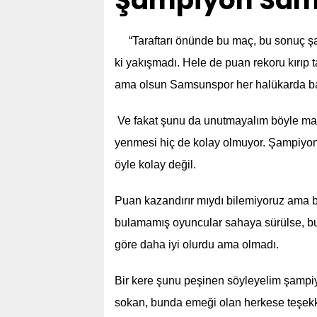
Şampiyon Sams
“Taraftarı önünde bu maç, bu sonuç ş
ki yakışmadı. Hele de puan rekoru kırıp
ama olsun Samsunspor her halükarda baş
Ve fakat şunu da unutmayalım böyle maçl
yenmesi hiç de kolay olmuyor. Şampiyon
öyle kolay değil.
Puan kazandırır mıydı bilemiyoruz ama bi
bulamamış oyuncular sahaya sürülse, bu
göre daha iyi olurdu ama olmadı.
Bir kere şunu peşinen söyleyelim şampiy
sokan, bunda emeği olan herkese teşekkür