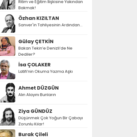
Ritim ve Eğitim İlişkisine Yakından
Bakmak!
Özhan KIZILTAN
Sanver'in Tahliyesinin Ardından…
Gülay ÇETKİN
Bakan Tekin’e Denizli’de Ne
Dediler?
İsa ÇOLAKER
Latifi’nin Okuma Yazma Aşkı
Ahmet DÜZGÜN
Alın Alayını Bunların
Ziya GÜNDÜZ
Düşünmek Çok Yoğun Bir Çabayı
Zorunlu Kılar!
Burak Çileli