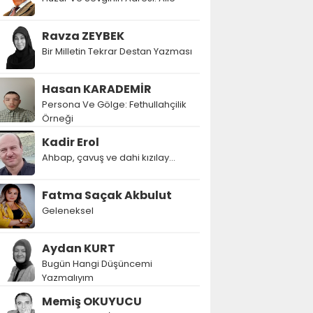
Ravza ZEYBEK
Bir Milletin Tekrar Destan Yazması
Hasan KARADEMİR
Persona Ve Gölge: Fethullahçilik
Örneği
Kadir Erol
Ahbap, çavuş ve dahi kızılay...
Fatma Saçak Akbulut
Geleneksel
Aydan KURT
Bugün Hangi Düşüncemi
Yazmalıyım
Memiş OKUYUCU