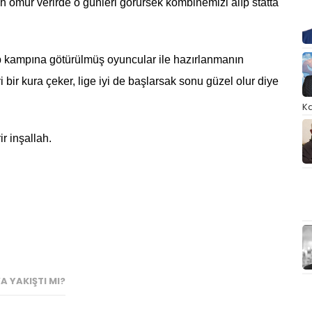
h ömür verirde o günleri görürsek kombinemizi alıp statta
ap kampına götürülmüş oyuncular ile hazırlanmanın
i bir kura çeker, lige iyi de başlarsak sonu güzel olur diye
Ka
r inşallah.
 YAKIŞTI MI?