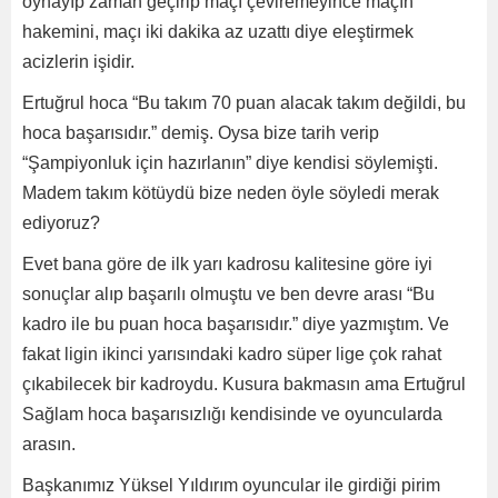
oynayıp zaman geçirip maçı çeviremeyince maçın
hakemini, maçı iki dakika az uzattı diye eleştirmek
acizlerin işidir.
Ertuğrul hoca “Bu takım 70 puan alacak takım değildi, bu
hoca başarısıdır.” demiş. Oysa bize tarih verip
“Şampiyonluk için hazırlanın” diye kendisi söylemişti.
Madem takım kötüydü bize neden öyle söyledi merak
ediyoruz?
Evet bana göre de ilk yarı kadrosu kalitesine göre iyi
sonuçlar alıp başarılı olmuştu ve ben devre arası “Bu
kadro ile bu puan hoca başarısıdır.” diye yazmıştım. Ve
fakat ligin ikinci yarısındaki kadro süper lige çok rahat
çıkabilecek bir kadroydu. Kusura bakmasın ama Ertuğrul
Sağlam hoca başarısızlığı kendisinde ve oyuncularda
arasın.
Başkanımız Yüksel Yıldırım oyuncular ile girdiği pirim