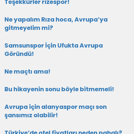
Teşekkürler rizespor!
Ne yapalım Rıza hoca, Avrupa’ya
gitmeyelim mi?
Samsunspor İçin Ufukta Avrupa
Göründü!
Ne maçtı ama!
Bu hikayenin sonu böyle bitmemeli!
Avrupa için alanyaspor maçı son
şansımız olabilir!
Türkiye’de otel fiyatları neden pahalı?