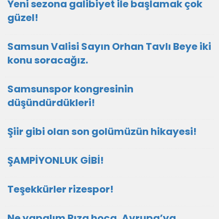
Yeni sezona galibiyet ile başlamak çok
güzel!
Samsun Valisi Sayın Orhan Tavlı Beye iki
konu soracağız.
Samsunspor kongresinin
düşündürdükleri!
Şiir gibi olan son golümüzün hikayesi!
ŞAMPİYONLUK GİBİ!
Teşekkürler rizespor!
Ne yapalım Rıza hoca, Avrupa’ya