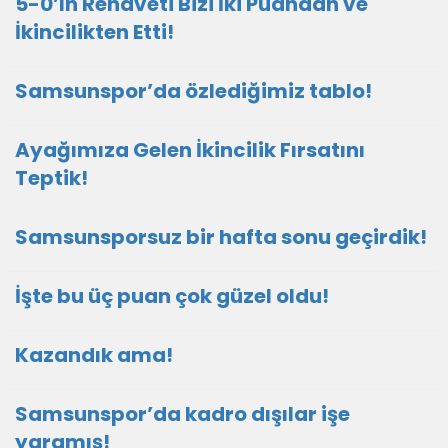
5-0’ın Rehaveti Bizi İki Puandan ve
İkincilikten Etti!
Samsunspor’da özlediğimiz tablo!
Ayağımıza Gelen İkincilik Fırsatını
Teptik!
Samsunsporsuz bir hafta sonu geçirdik!
İşte bu üç puan çok güzel oldu!
Kazandık ama!
Samsunspor’da kadro dışılar işe
yaramış!