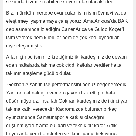
sezonda bizimle olabilecek oyuncular olacak” dedi.
Biz, mümkün mertebe oyuncuları isim isim övmeyi ya da
eleştirmeyi yapmamaya çalışıyoruz. Ama Ankara’da BAK
deplasmanında izlediğim Caner Arıca ve Guido Koçer’i
isim vererek hem kilolular hem de çok kötü oynadılar”
diye eleştirmiştik.
Allah için bu ismini zikrettiğimiz iki kardeşimiz de devam
eden haftalarda takıma çok ciddi katkılar verdiler hatta
takımın ateşleme gücü oldular.
Gökhan Alsan’ın ise performansını henüz beğenemedik.
Yani onu almak için verilen gayreti hak ettiğini hala
düşünmüyoruz. İnşallah Gökhan kardeşimiz de ikinci yarı
takıma katkı verecektir. Kadromuzda bulunan birkaç
oyuncununda Samsunspor’a katkısı olacağını
düşünmüyoruz ama bu idari ve teknik bir karar. Artık
heyecanla yeni transferleri ve ikinci yarıyı bekliyoruz.