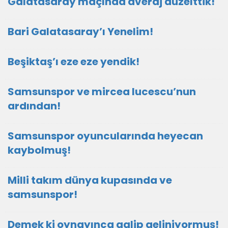
Galatasaray maçında averaj düzelttik!
Bari Galatasaray’ı Yenelim!
Beşiktaş’ı eze eze yendik!
Samsunspor ve mircea lucescu’nun
ardından!
Samsunspor oyuncularında heyecan
kaybolmuş!
Milli takım dünya kupasında ve
samsunspor!
Demek ki oynayınca galip geliniyormuş!