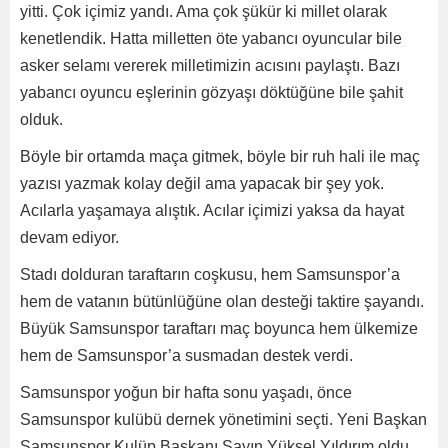
yitti. Çok içimiz yandı. Ama çok şükür ki millet olarak
kenetlendik. Hatta milletten öte yabancı oyuncular bile
asker selamı vererek milletimizin acısını paylaştı. Bazı
yabancı oyuncu eşlerinin gözyaşı döktüğüne bile şahit
olduk.
Böyle bir ortamda maça gitmek, böyle bir ruh hali ile maç
yazısı yazmak kolay değil ama yapacak bir şey yok.
Acılarla yaşamaya alıştık. Acılar içimizi yaksa da hayat
devam ediyor.
Stadı dolduran taraftarın coşkusu, hem Samsunspor’a
hem de vatanın bütünlüğüne olan desteği taktire şayandı.
Büyük Samsunspor taraftarı maç boyunca hem ülkemize
hem de Samsunspor’a susmadan destek verdi.
Samsunspor yoğun bir hafta sonu yaşadı, önce
Samsunspor kulübü dernek yönetimini seçti. Yeni Başkan
Samsunspor Kulüp Başkanı Sayın Yüksel Yıldırım oldu.