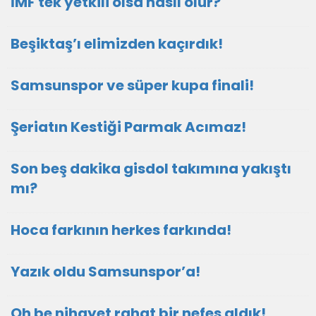
İMF tek yetkili olsa nasıl olur?
Beşiktaş’ı elimizden kaçırdık!
Samsunspor ve süper kupa finali!
Şeriatın Kestiği Parmak Acımaz!
Son beş dakika gisdol takımına yakıştı
mı?
Hoca farkının herkes farkında!
Yazık oldu Samsunspor’a!
Oh be nihayet rahat bir nefes aldık!