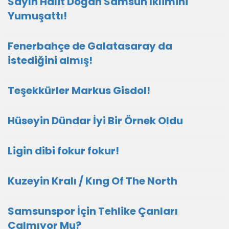
Sayın Halit Doğan Samsun İklimini
Yumuşattı!
Fenerbahçe de Galatasaray da
istediğini almış!
Teşekkürler Markus Gisdol!
Hüseyin Dündar İyi Bir Örnek Oldu
Ligin dibi fokur fokur!
Kuzeyin Kralı / Kıng Of The North
Samsunspor İçin Tehlike Çanları
Çalmıyor Mu?