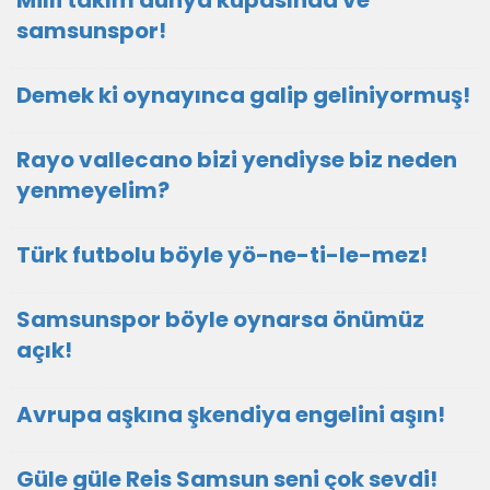
Milli takım dünya kupasında ve
samsunspor!
Demek ki oynayınca galip geliniyormuş!
Rayo vallecano bizi yendiyse biz neden
yenmeyelim?
Türk futbolu böyle yö-ne-ti-le-mez!
Samsunspor böyle oynarsa önümüz
açık!
Avrupa aşkına şkendiya engelini aşın!
Güle güle Reis Samsun seni çok sevdi!