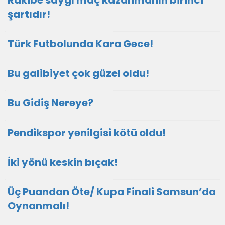
Rakibe saygı maç kazanmanın birinci
şartıdır!
Türk Futbolunda Kara Gece!
Bu galibiyet çok güzel oldu!
Bu Gidiş Nereye?
Pendikspor yenilgisi kötü oldu!
İki yönü keskin bıçak!
Üç Puandan Öte/ Kupa Finali Samsun’da
Oynanmalı!