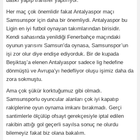
baskı yapıp transfer yaptırıyor.
Her maç çok önemlidir fakat Antalyaspor maçı
Samsunspor için daha bir önemliydi. Antalyaspor bu
Ligin en iyi futbol oynayan takımlarından birisidir.
Kendi sahasında yenildiği Fenerbahçe maçındaki
oyunun yarısını Samsun’da oynasa, Samsunspor’un
işi zor olur diye endişe ediyorduk. Bir de kupada
Beşiktaş’a elenen Antalyaspor sadece lig hedefine
dönmüştü ve Avrupa’yı hedefliyor oluşu işimiz daha da
zora sokmuştu.
Ama çok şükür korktuğumuz gibi olmadı.
Samsunsporlu oyuncular alanları çok iyi kapatıp
rakiplerine oyun oynama imkanı bırakmadı. Gerçi
santimlerle ölçülüp ofsayt gerekçesiyle iptal edilen
rakibin attığı gol geçerli sayılsa sonuç ne olurdu
bilemeyiz fakat biz olana bakalım.