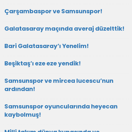
Çarşambaspor ve Samsunspor!
Galatasaray maçında averaj düzelttik!
Bari Galatasaray’ı Yenelim!
Beşiktaş’ı eze eze yendik!
Samsunspor ve mircea lucescu’nun
ardından!
Samsunspor oyuncularında heyecan
kaybolmuş!