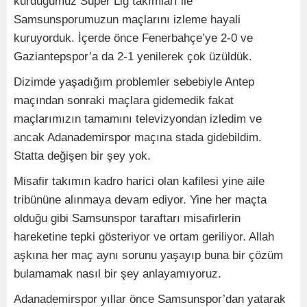
kurduğumuz Süper Lig takımları ile
Samsunsporumuzun maçlarını izleme hayali
kuruyorduk. İçerde önce Fenerbahçe’ye 2-0 ve
Gaziantepspor’a da 2-1 yenilerek çok üzüldük.
Dizimde yaşadığım problemler sebebiyle Antep
maçından sonraki maçlara gidemedik fakat
maçlarımızın tamamını televizyondan izledim ve
ancak Adanademirspor maçına stada gidebildim.
Statta değişen bir şey yok.
Misafir takımın kadro harici olan kafilesi yine aile
tribününe alınmaya devam ediyor. Yine her maçta
olduğu gibi Samsunspor taraftarı misafirlerin
hareketine tepki gösteriyor ve ortam geriliyor. Allah
aşkına her maç aynı sorunu yaşayıp buna bir çözüm
bulamamak nasıl bir şey anlayamıyoruz.
Adanademirspor yıllar önce Samsunspor’dan yatarak