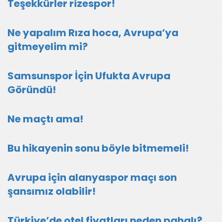
Teşekkürler rizespor!
Ne yapalım Rıza hoca, Avrupa’ya
gitmeyelim mi?
Samsunspor İçin Ufukta Avrupa
Göründü!
Ne maçtı ama!
Bu hikayenin sonu böyle bitmemeli!
Avrupa için alanyaspor maçı son
şansımız olabilir!
Türkiye’de otel fiyatları neden pahalı?