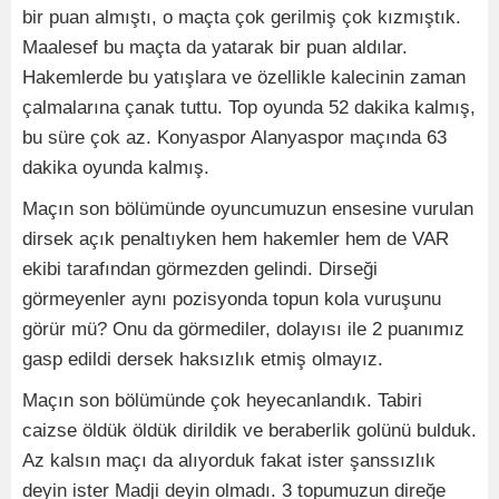
bir puan almıştı, o maçta çok gerilmiş çok kızmıştık.
Maalesef bu maçta da yatarak bir puan aldılar.
Hakemlerde bu yatışlara ve özellikle kalecinin zaman
çalmalarına çanak tuttu. Top oyunda 52 dakika kalmış,
bu süre çok az. Konyaspor Alanyaspor maçında 63
dakika oyunda kalmış.
Maçın son bölümünde oyuncumuzun ensesine vurulan
dirsek açık penaltıyken hem hakemler hem de VAR
ekibi tarafından görmezden gelindi. Dirseği
görmeyenler aynı pozisyonda topun kola vuruşunu
görür mü? Onu da görmediler, dolayısı ile 2 puanımız
gasp edildi dersek haksızlık etmiş olmayız.
Maçın son bölümünde çok heyecanlandık. Tabiri
caizse öldük öldük dirildik ve beraberlik golünü bulduk.
Az kalsın maçı da alıyorduk fakat ister şanssızlık
deyin ister Madji deyin olmadı. 3 topumuzun direğe