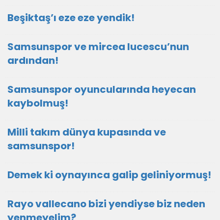
Beşiktaş’ı eze eze yendik!
Samsunspor ve mircea lucescu’nun
ardından!
Samsunspor oyuncularında heyecan
kaybolmuş!
Milli takım dünya kupasında ve
samsunspor!
Demek ki oynayınca galip geliniyormuş!
Rayo vallecano bizi yendiyse biz neden
yenmeyelim?