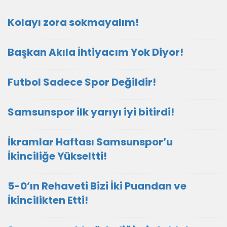
Kolayı zora sokmayalım!
Başkan Akıla İhtiyacım Yok Diyor!
Futbol Sadece Spor Değildir!
Samsunspor ilk yarıyı iyi bitirdi!
İkramlar Haftası Samsunspor’u
İkinciliğe Yükseltti!
5-0’ın Rehaveti Bizi İki Puandan ve
İkincilikten Etti!