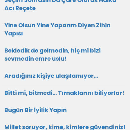
Seçim Sonrasın Da Çare Olarak Halka
Acı Reçete
Yine Olsun Yine Yaparım Diyen Zihin
Yapısı
Bekledik de gelmedin, hiç mi bizi
sevmedin emre uslu!
Aradığınız kişiye ulaşılamıyor...
Bitti mi, bitmedi... Tırnaklarını biliyorlar!
Bugün Bir İyilik Yapın
Millet soruyor, kime, kimlere güvendiniz!