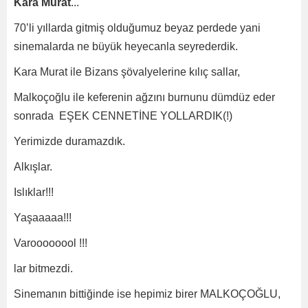
Kara Murat
...
70’li yıllarda gitmiş olduğumuz beyaz perdede yani
sinemalarda ne büyük heyecanla seyrederdik.
Kara Murat ile Bizans şövalyelerine kılıç sallar,
Malkoçoğlu ile keferenin ağzını burnunu dümdüz eder
sonrada EŞEK CENNETİNE YOLLARDIK(!)
Yerimizde duramazdık.
Alkışlar.
Islıklar!!!
Yaşaaaaa!!!
Varoooooool !!!
lar bitmezdi.
Sinemanın bittiğinde ise hepimiz birer MALKOÇOĞLU,