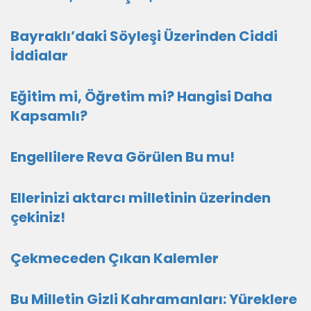
Bayraklı’daki Söyleşi Üzerinden Ciddi
İddialar
Eğitim mi, Öğretim mi? Hangisi Daha
Kapsamlı?
Engellilere Reva Görülen Bu mu!
Ellerinizi aktarcı milletinin üzerinden
çekiniz!
Çekmeceden Çıkan Kalemler
Bu Milletin Gizli Kahramanları: Yüreklere