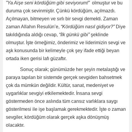
”Ya Aişe seni kördüğüm gibi seviyorum!”
olmuştur ve bu
duruma çok sevinmiştir. Çünkü kördüğüm, açılmazdı.
Açılmayan, bitmeyen ve sırlı bir sevgi demekti. Zaman
zaman Allahın Resulün’e,
“Kördüğüm nasıl gidiyor?”
Diye
takıldığında aldığı cevap,
“İlk günkü gibi”
şeklinde
olmuştur. İşte örneğimiz, önderimiz ve liderimizin sevgi ve
aşk konusunda bir kelimeyle çok şey ifade ettiği beyan
ortada iken gerisi lafı güzaftır.
Sonuç olarak; günümüzde her şeyin metalaştığı ve
paraya tapılan bir sistemde gerçek sevgiden bahsetmek
çok da mümkün değildir. Kültür, sanat, medeniyet ve
uygarlıklar sevgiyi etkilemektedir. İnsana sevgi
göstermeden önce aslında tüm cansız varlıklara saygı
gösterilmesi ile işe başlamak gerekmektedir. İşte o zaman
sevgiler, kördüğüm olarak gerçek aşka dönüşmüş
olacaktır.