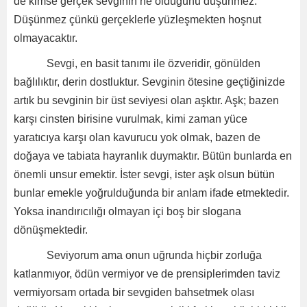
de kimse gerçek sevginin ne olduğunu düşünmez.
Düşünmez çünkü gerçeklerle yüzleşmekten hoşnut
olmayacaktır.
Sevgi, en basit tanımı ile özveridir, gönülden
bağlılıktır, derin dostluktur. Sevginin ötesine geçtiğinizde
artık bu sevginin bir üst seviyesi olan aşktır. Aşk; bazen
karşı cinsten birisine vurulmak, kimi zaman yüce
yaratıcıya karşı olan kavurucu yok olmak, bazen de
doğaya ve tabiata hayranlık duymaktır. Bütün bunlarda en
önemli unsur emektir. İster sevgi, ister aşk olsun bütün
bunlar emekle yoğrulduğunda bir anlam ifade etmektedir.
Yoksa inandırıcılığı olmayan içi boş bir slogana
dönüşmektedir.
Seviyorum ama onun uğrunda hiçbir zorluğa
katlanmıyor, ödün vermiyor ve de prensiplerimden taviz
vermiyorsam ortada bir sevgiden bahsetmek olası