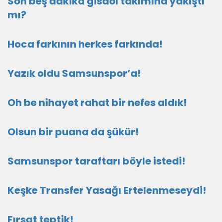
Son beş dakika gisdol takımına yakıştı
mı?
Hoca farkının herkes farkında!
Yazık oldu Samsunspor’a!
Oh be nihayet rahat bir nefes aldık!
Olsun bir puana da şükür!
Samsunspor taraftarı böyle istedi!
Keşke Transfer Yasağı Ertelenmeseydi!
Fırsat teptik!