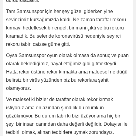
durdurulacaktır.
Tam Samsunspor için her şey güzel giderken yine
sevincimiz kursağımızda kaldı. Ne zaman taraftar rekoru
kırmayı hedeflesek bir engel, bir mani çıktı ve bu rekoru
kıramadık. Bu sefer de koronavirüsü nedeniyle seyirci
rekoru tabiri caizse güme gitti.
Oysa Samsunspor oyun olarak olmasa da sonuç ve puan
olarak beklediğimiz, hayal ettiğimiz gibi gitmekteydi.
Hatta rekor üstüne rekor kırmakta ama maleesef neidüğü
belirsiz bir virüs yüzünden biz bu rekorlara şahit
olamıyoruz.
Ve malesef ki bizler de taraftar olarak rekor kırmak
istiyoruz ama en azından şimdilik bu mümkün
gözükmüyor. Bu durum tabii ki bizi üzüyor ama hiç bir
şey bir insan canından daha değerli değildir. Dolayısı ile
tedbirli olmak, alınan tedbirlere uymak zorundayız.