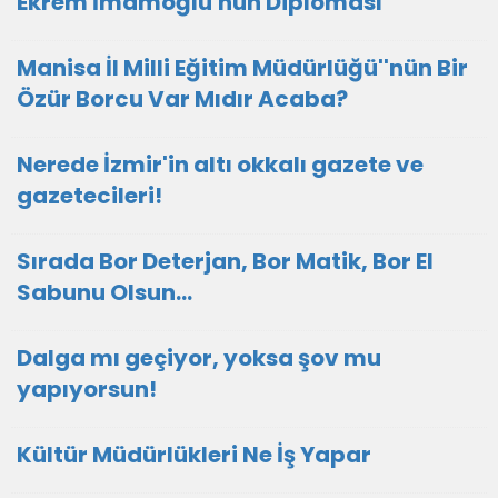
Ekrem İmamoğlu'nun Diploması
Manisa İl Milli Eğitim Müdürlüğü''nün Bir
Özür Borcu Var Mıdır Acaba?
Nerede İzmir'in altı okkalı gazete ve
gazetecileri!
Sırada Bor Deterjan, Bor Matik, Bor El
Sabunu Olsun…
Dalga mı geçiyor, yoksa şov mu
yapıyorsun!
Kültür Müdürlükleri Ne İş Yapar