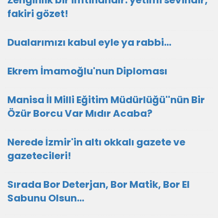
Zenginlik bir imtihandır: yetimi sevindir,
fakiri gözet!
Dualarımızı kabul eyle ya rabbi...
Ekrem İmamoğlu'nun Diploması
Manisa İl Milli Eğitim Müdürlüğü''nün Bir
Özür Borcu Var Mıdır Acaba?
Nerede İzmir'in altı okkalı gazete ve
gazetecileri!
Sırada Bor Deterjan, Bor Matik, Bor El
Sabunu Olsun…