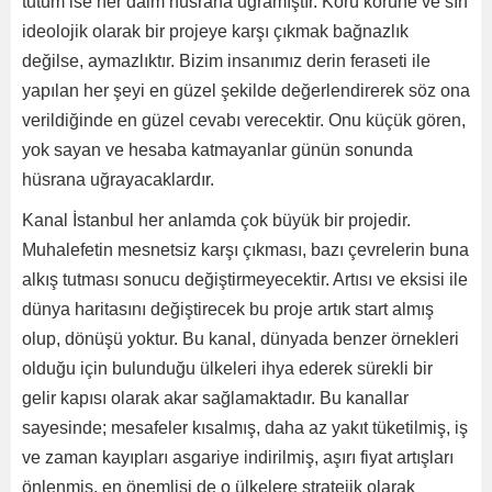
tutum ise her daim hüsrana uğramıştır. Körü körüne ve sırf
ideolojik olarak bir projeye karşı çıkmak bağnazlık
değilse, aymazlıktır. Bizim insanımız derin feraseti ile
yapılan her şeyi en güzel şekilde değerlendirerek söz ona
verildiğinde en güzel cevabı verecektir. Onu küçük gören,
yok sayan ve hesaba katmayanlar günün sonunda
hüsrana uğrayacaklardır.
Kanal İstanbul her anlamda çok büyük bir projedir.
Muhalefetin mesnetsiz karşı çıkması, bazı çevrelerin buna
alkış tutması sonucu değiştirmeyecektir. Artısı ve eksisi ile
dünya haritasını değiştirecek bu proje artık start almış
olup, dönüşü yoktur. Bu kanal, dünyada benzer örnekleri
olduğu için bulunduğu ülkeleri ihya ederek sürekli bir
gelir kapısı olarak akar sağlamaktadır. Bu kanallar
sayesinde; mesafeler kısalmış, daha az yakıt tüketilmiş, iş
ve zaman kayıpları asgariye indirilmiş, aşırı fiyat artışları
önlenmiş, en önemlisi de o ülkelere stratejik olarak