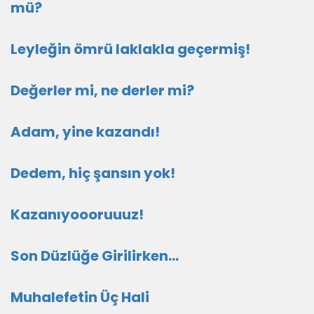
mü?
Leyleğin ömrü laklakla geçermiş!
Değerler mi, ne derler mi?
Adam, yine kazandı!
Dedem, hiç şansın yok!
Kazanıyoooruuuz!
Son Düzlüğe Girilirken…
Muhalefetin Üç Hali