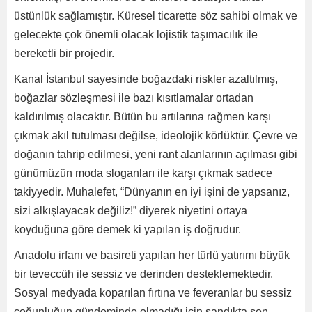
üstünlük sağlamıştır. Küresel ticarette söz sahibi olmak ve
gelecekte çok önemli olacak lojistik taşımacılık ile
bereketli bir projedir.
Kanal İstanbul sayesinde boğazdaki riskler azaltılmış,
boğazlar sözleşmesi ile bazı kısıtlamalar ortadan
kaldırılmış olacaktır. Bütün bu artılarına rağmen karşı
çıkmak akıl tutulması değilse, ideolojik körlüktür. Çevre ve
doğanın tahrip edilmesi, yeni rant alanlarının açılması gibi
günümüzün moda sloganları ile karşı çıkmak sadece
takiyyedir. Muhalefet, “Dünyanın en iyi işini de yapsanız,
sizi alkışlayacak değiliz!” diyerek niyetini ortaya
koyduğuna göre demek ki yapılan iş doğrudur.
Anadolu irfanı ve basireti yapılan her türlü yatırımı büyük
bir teveccüh ile sessiz ve derinden desteklemektedir.
Sosyal medyada koparılan fırtına ve feveranlar bu sessiz
çoğunluğun gündeminde olmadığı için sandıkta son