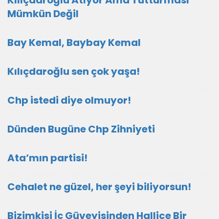
Kılıçdaroğlu Atıyor Ama Tutturması
Mümkün Değil
Bay Kemal, Baybay Kemal
Kılıçdaroğlu sen çok yaşa!
Chp istedi diye olmuyor!
Dünden Bugüne Chp Zihniyeti
Ata’mın partisi!
Cehalet ne güzel, her şeyi biliyorsun!
Bizimkisi İç Güveyisinden Hallice Bir