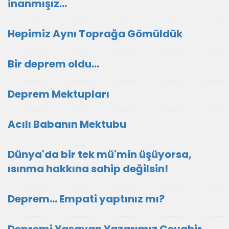
inanmışız...
Hepimiz Aynı Toprağa Gömüldük
Bir deprem oldu...
Deprem Mektupları
Acılı Babanın Mektubu
Dünya'da bir tek mü'min üşüyorsa,
ısınma hakkına sahip değilsin!
Deprem... Empati yaptınız mı?