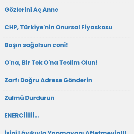
Gözlerini Aç Anne
CHP, Türkiye'nin Onursal Fiyaskosu
Başın sağolsun coni!
O'na, Bir Tek O'na Teslim Olun!
Zarfı Doğru Adrese Gönderin
Zulmü Durdurun
ENERCİİİİİİ...
İşini Lâyıkıyla Yapmayanı Affetmeyin!!!