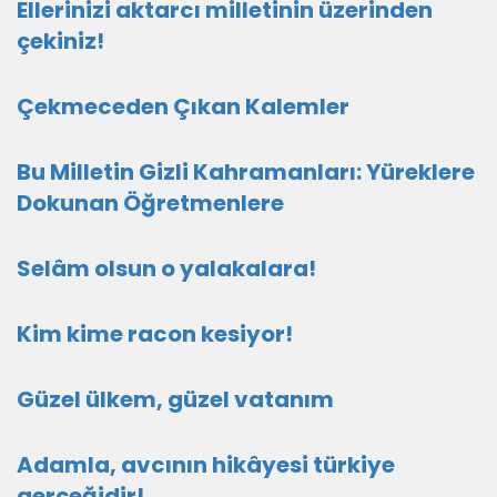
Ellerinizi aktarcı milletinin üzerinden
çekiniz!
Çekmeceden Çıkan Kalemler
Bu Milletin Gizli Kahramanları: Yüreklere
Dokunan Öğretmenlere
Selâm olsun o yalakalara!
Kim kime racon kesiyor!
Güzel ülkem, güzel vatanım
Adamla, avcının hikâyesi türkiye
gerçeğidir!