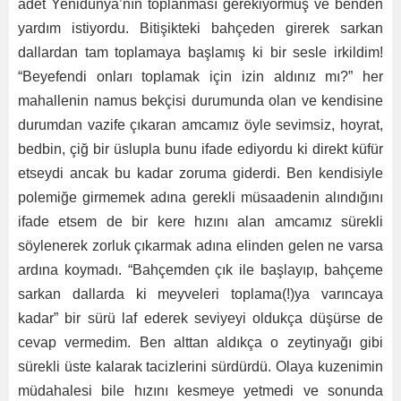
adet Yenidünya’nın toplanması gerekiyormuş ve benden
yardım istiyordu. Bitişikteki bahçeden girerek sarkan
dallardan tam toplamaya başlamış ki bir sesle irkildim!
“Beyefendi onları toplamak için izin aldınız mı?” her
mahallenin namus bekçisi durumunda olan ve kendisine
durumdan vazife çıkaran amcamız öyle sevimsiz, hoyrat,
bedbin, çiğ bir üslupla bunu ifade ediyordu ki direkt küfür
etseydi ancak bu kadar zoruma giderdi. Ben kendisiyle
polemiğe girmemek adına gerekli müsaadenin alındığını
ifade etsem de bir kere hızını alan amcamız sürekli
söylenerek zorluk çıkarmak adına elinden gelen ne varsa
ardına koymadı. “Bahçemden çık ile başlayıp, bahçeme
sarkan dallarda ki meyveleri toplama(!)ya varıncaya
kadar” bir sürü laf ederek seviyeyi oldukça düşürse de
cevap vermedim. Ben alttan aldıkça o zeytinyağı gibi
sürekli üste kalarak tacizlerini sürdürdü. Olaya kuzenimin
müdahalesi bile hızını kesmeye yetmedi ve sonunda