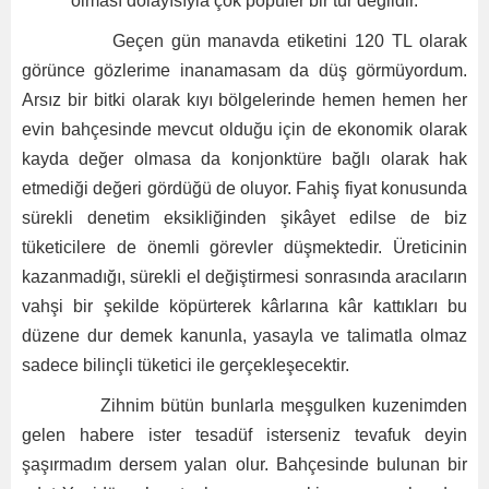
olması dolayısıyla çok popüler bir tür değildir.
Geçen gün manavda etiketini 120 TL olarak
görünce gözlerime inanamasam da düş görmüyordum.
Arsız bir bitki olarak kıyı bölgelerinde hemen hemen her
evin bahçesinde mevcut olduğu için de ekonomik olarak
kayda değer olmasa da konjonktüre bağlı olarak hak
etmediği değeri gördüğü de oluyor. Fahiş fiyat konusunda
sürekli denetim eksikliğinden şikâyet edilse de biz
tüketicilere de önemli görevler düşmektedir. Üreticinin
kazanmadığı, sürekli el değiştirmesi sonrasında aracıların
vahşi bir şekilde köpürterek kârlarına kâr kattıkları bu
düzene dur demek kanunla, yasayla ve talimatla olmaz
sadece bilinçli tüketici ile gerçekleşecektir.
Zihnim bütün bunlarla meşgulken kuzenimden
gelen habere ister tesadüf isterseniz tevafuk deyin
şaşırmadım dersem yalan olur. Bahçesinde bulunan bir