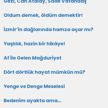
Gezi, Can Atalay, Sade Vatandaş
Oldum demek, öldüm demektir!
İzmir’in dağlarında hamza açar mı?
Yaşlılık, hazin bir hikâye!
Af İle Gelen Mağduriyet
Dört dörtlük hayat mümkün mü?
Yenge ve Denge Meselesi
Bedenim ayakta ama...