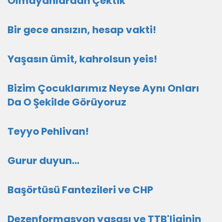
Olmayanlardan Çektik
Bir gece ansızın, hesap vakti!
Yaşasın ümit, kahrolsun yeis!
Bizim Çocuklarımız Neyse Aynı Onları
Da O Şekilde Görüyoruz
Teyyo Pehlivan!
Gurur duyun...
Başörtüsü Fantezileri ve CHP
Dezenformasyon yasası ve TTB'liginin