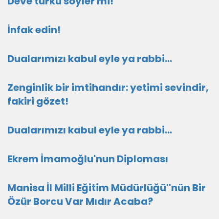
Deve türkü söyler mi!
İnfak edin!
Dualarımızı kabul eyle ya rabbi...
Zenginlik bir imtihandır: yetimi sevindir,
fakiri gözet!
Dualarımızı kabul eyle ya rabbi...
Ekrem İmamoğlu'nun Diploması
Manisa İl Milli Eğitim Müdürlüğü''nün Bir
Özür Borcu Var Mıdır Acaba?