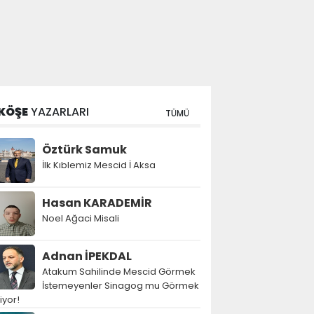
KÖŞE
YAZARLARI
TÜMÜ
Öztürk Samuk
İlk Kıblemiz Mescid İ Aksa
Hasan KARADEMİR
Noel Ağaci Misali
Adnan İPEKDAL
Atakum Sahilinde Mescid Görmek
İstemeyenler Sinagog mu Görmek
tiyor!