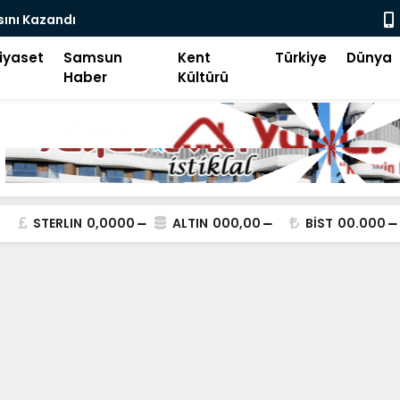
d İ Aksa
Genç İHH M
iyaset
Samsun
Kent
Türkiye
Dünya
Haber
Kültürü
STERLIN
0,0000
ALTIN
000,00
BİST
00.000