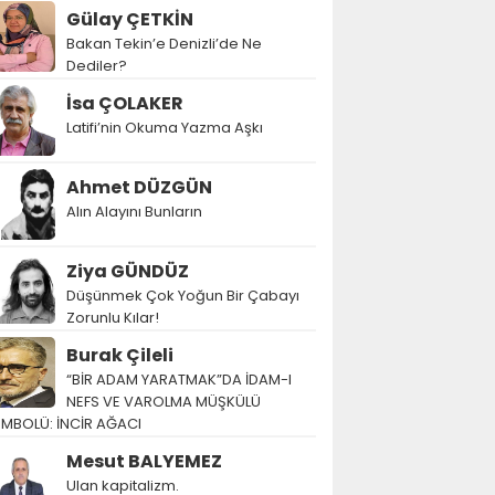
Gülay ÇETKİN
Bakan Tekin’e Denizli’de Ne
Dediler?
İsa ÇOLAKER
Latifi’nin Okuma Yazma Aşkı
Ahmet DÜZGÜN
Alın Alayını Bunların
Ziya GÜNDÜZ
Düşünmek Çok Yoğun Bir Çabayı
Zorunlu Kılar!
Burak Çileli
“BİR ADAM YARATMAK”DA İDAM-I
NEFS VE VAROLMA MÜŞKÜLÜ
EMBOLÜ: İNCİR AĞACI
Mesut BALYEMEZ
Ulan kapitalizm.