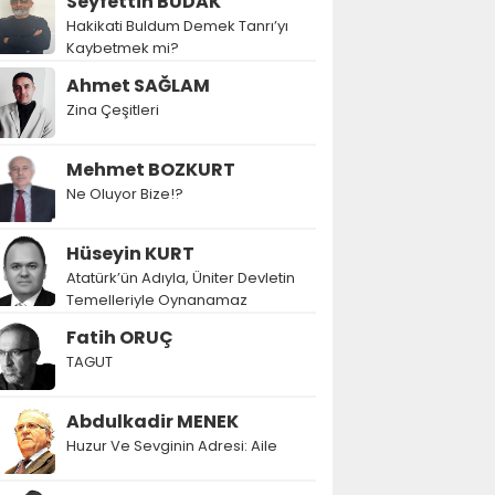
Seyfettin BUDAK
Hakikati Buldum Demek Tanrı’yı
Kaybetmek mi?
Ahmet SAĞLAM
Zina Çeşitleri
Mehmet BOZKURT
Ne Oluyor Bize!?
Hüseyin KURT
Atatürk’ün Adıyla, Üniter Devletin
Temelleriyle Oynanamaz
Fatih ORUÇ
TAGUT
Abdulkadir MENEK
Huzur Ve Sevginin Adresi: Aile