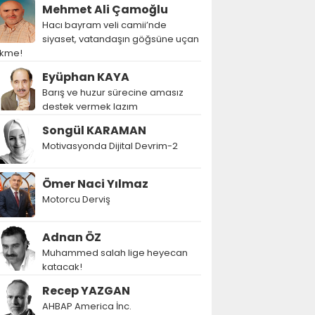
Mehmet Ali Çamoğlu
Hacı bayram veli camii’nde
siyaset, vatandaşın göğsüne uçan
ekme!
Eyüphan KAYA
Barış ve huzur sürecine amasız
destek vermek lazım
Songül KARAMAN
Motivasyonda Dijital Devrim-2
Ömer Naci Yılmaz
Motorcu Derviş
Adnan ÖZ
Muhammed salah lige heyecan
katacak!
Recep YAZGAN
AHBAP America İnc.