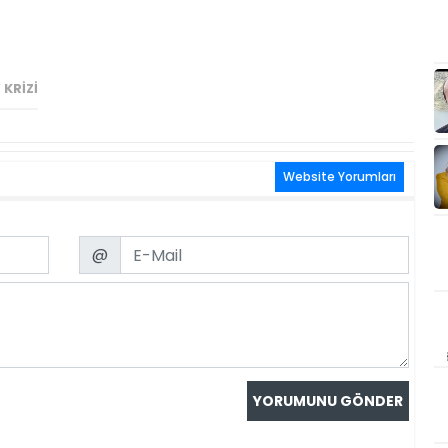
 KRIZI
Website Yorumları
Email
@