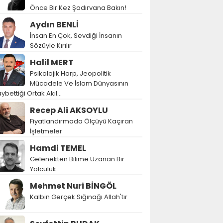
Önce Bir Kez Şadırvana Bakın!
Aydın BENLİ
İnsan En Çok, Sevdiği İnsanın
Sözüyle Kırılır
Halil MERT
Psikolojik Harp, Jeopolitik
Mücadele Ve İslam Dünyasının
ybettiği Ortak Akıl…
Recep Ali AKSOYLU
Fiyatlandırmada Ölçüyü Kaçıran
İşletmeler
Hamdi TEMEL
Gelenekten Bilime Uzanan Bir
Yolculuk
Mehmet Nuri BİNGÖL
Kalbin Gerçek Sığınağı Allah'tır