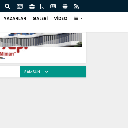
uhabbet Okulu
Noel 
YAZARLAR
GALERİ
VİDEO