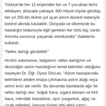
Türkiye’de her 12 erişkinden biri ve 7 çocuktan birini
etkileyen, dünyada yaklaşık 300 milyon kişide görülüp,
her yıl 250 bin ölüme yol açan astım düzenli tedaviyle
kontrol altında tutulabilir. Dünyada ve ülkemizde bu
hastalığın tedavisiyle ilgili gereken her türlü ilaç vardır.
Astımla sorunsuz yaşamak mümkündür” ifadelerini
kullandı.
“Nefes darlığı görülebilir”
Hırıltılı solunumun, balgamın, nefes darlığının ve
öksürüğün astım hastalığının temel belirtileri olduğunu
söyleyen Dr. Öğr. Üyesi Dirican, “Astım hastalarında
belirtilerin aniden ortaya çıkmasına astım atağı veya
astım krizi adı verilir. Bu durumda hastalarda ağır bir
nefes darlığı olur. Soğuk hava, sigara dumanı ve kirli
hava, mikrobik hastalıklar, aşırı yorgunluk, ağaç ve
çiçek polenleri, hayvan tüyleri gibi alerji yapıcı