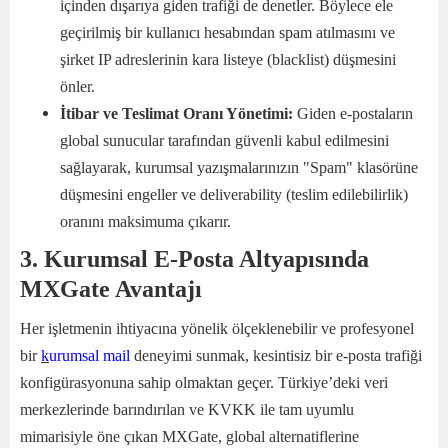
içinden dışarıya giden trafiği de denetler. Böylece ele
geçirilmiş bir kullanıcı hesabından spam atılmasını ve
şirket IP adreslerinin kara listeye (blacklist) düşmesini
önler.
İtibar ve Teslimat Oranı Yönetimi:
Giden e-postaların
global sunucular tarafından güvenli kabul edilmesini
sağlayarak, kurumsal yazışmalarınızın "Spam" klasörüne
düşmesini engeller ve deliverability (teslim edilebilirlik)
oranını maksimuma çıkarır.
3. Kurumsal E-Posta Altyapısında
MXGate Avantajı
Her işletmenin ihtiyacına yönelik ölçeklenebilir ve profesyonel
bir
k
urumsal mail
deneyimi sunmak, kesintisiz bir e-posta trafiği
konfigürasyonuna sahip olmaktan geçer. Türkiye’deki veri
merkezlerinde barındırılan ve KVKK ile tam uyumlu
mimarisiyle öne çıkan MXGate, global alternatiflerine