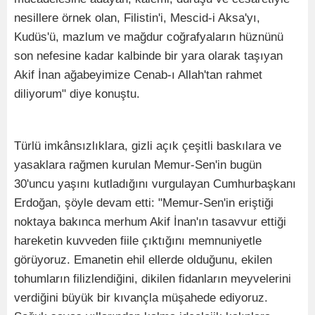
nesillere örnek olan, Filistin'i, Mescid-i Aksa'yı,
Kudüs'ü, mazlum ve mağdur coğrafyaların hüznünü
son nefesine kadar kalbinde bir yara olarak taşıyan
Akif İnan ağabeyimize Cenab-ı Allah'tan rahmet
diliyorum" diye konuştu.
Türlü imkânsızlıklara, gizli açık çeşitli baskılara ve
yasaklara rağmen kurulan Memur-Sen'in bugün
30'uncu yaşını kutladığını vurgulayan Cumhurbaşkanı
Erdoğan, şöyle devam etti: "Memur-Sen'in eriştiği
noktaya bakınca merhum Akif İnan'ın tasavvur ettiği
hareketin kuvveden fiile çıktığını memnuniyetle
görüyoruz. Emanetin ehil ellerde olduğunu, ekilen
tohumların filizlendiğini, dikilen fidanların meyvelerini
verdiğini büyük bir kıvançla müşahede ediyoruz.