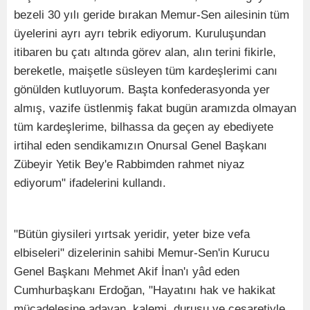
bezeli 30 yılı geride bırakan Memur-Sen ailesinin tüm
üyelerini ayrı ayrı tebrik ediyorum. Kuruluşundan
itibaren bu çatı altında görev alan, alın terini fikirle,
bereketle, maişetle süsleyen tüm kardeşlerimi canı
gönülden kutluyorum. Başta konfederasyonda yer
almış, vazife üstlenmiş fakat bugün aramızda olmayan
tüm kardeşlerime, bilhassa da geçen ay ebediyete
irtihal eden sendikamızın Onursal Genel Başkanı
Zübeyir Yetik Bey'e Rabbimden rahmet niyaz
ediyorum" ifadelerini kullandı.
"Bütün giysileri yırtsak yeridir, yeter bize vefa
elbiseleri" dizelerinin sahibi Memur-Sen'in Kurucu
Genel Başkanı Mehmet Akif İnan'ı yâd eden
Cumhurbaşkanı Erdoğan, "Hayatını hak ve hakikat
mücadelesine adayan, kalemi, duruşu ve cesaretiyle