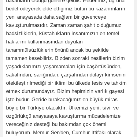
bakanların olduğu günlere geldik. Hedefimiz, uğruna
bedel ödeyerek elde ettiğimiz bütün bu kazanımların
yeni anayasada daha sağlam bir güvenceye
kavuşturulmasıdır. Zaman zaman şahit olduğumuz
hadsizliklerin, küstahlıkların insanımızın en temel
haklarını kullanmasından duyulan
tahammülsüzlüklerin önünü ancak bu şekilde
tamamen kesebiliriz. Bizden sonraki nesillerin bizim
yaşadıklarımızı yaşamamaları için başörtüsünden,
sakalından, sarığından, çarşafından dolayı kimsenin
ötekileştirilmediği bir iklimi bu ülkede tesis ve tahkim
etmek durumundayız. Bizim hepimizin varlık gayesi
işte budur. Geride bırakacağımız en büyük miras
böyle bir Türkiye olacaktır. Ülkemizi yeni, sivil ve
özgürlükçü anayasaya kavuşturma mücadelemize
vereceğiniz desteği bu bakımdan çok önemli
buluyorum. Memur-Sen'den, Cumhur İttifakı olarak