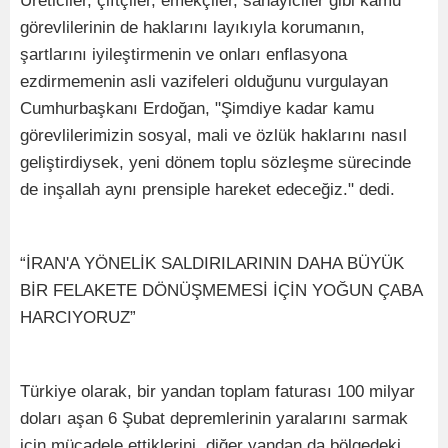
Üreticiler, çiftçiler, emekçiler, sanayiciler gibi kamu
görevlilerinin de haklarını layıkıyla korumanın,
şartlarını iyileştirmenin ve onları enflasyona
ezdirmemenin asli vazifeleri olduğunu vurgulayan
Cumhurbaşkanı Erdoğan, "Şimdiye kadar kamu
görevlilerimizin sosyal, mali ve özlük haklarını nasıl
geliştirdiysek, yeni dönem toplu sözleşme sürecinde
de inşallah aynı prensiple hareket edeceğiz." dedi.
“İRAN'A YÖNELİK SALDIRILARININ DAHA BÜYÜK
BİR FELAKETE DÖNÜŞMEMESİ İÇİN YOĞUN ÇABA
HARCIYORUZ”
Türkiye olarak, bir yandan toplam faturası 100 milyar
doları aşan 6 Şubat depremlerinin yaralarını sarmak
için mücadele ettiklerini, diğer yandan da bölgedeki