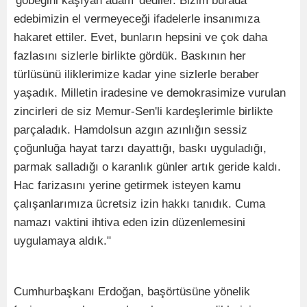
'göbeğini kaşıyan adam' dediler. Bizim burada
edebimizin el vermeyeceği ifadelerle insanımıza
hakaret ettiler. Evet, bunların hepsini ve çok daha
fazlasını sizlerle birlikte gördük. Baskının her
türlüsünü iliklerimize kadar yine sizlerle beraber
yaşadık. Milletin iradesine ve demokrasimize vurulan
zincirleri de siz Memur-Sen'li kardeşlerimle birlikte
parçaladık. Hamdolsun azgın azınlığın sessiz
çoğunluğa hayat tarzı dayattığı, baskı uyguladığı,
parmak salladığı o karanlık günler artık geride kaldı.
Hac farizasını yerine getirmek isteyen kamu
çalışanlarımıza ücretsiz izin hakkı tanıdık. Cuma
namazı vaktini ihtiva eden izin düzenlemesini
uygulamaya aldık."
Cumhurbaşkanı Erdoğan, başörtüsüne yönelik