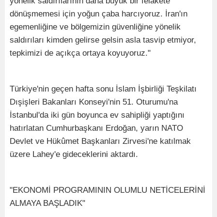
yönelik saldırılarının daha büyük bir felakete
dönüşmemesi için yoğun çaba harcıyoruz. İran'ın
egemenliğine ve bölgemizin güvenliğine yönelik
saldırıları kimden gelirse gelsin asla tasvip etmiyor,
tepkimizi de açıkça ortaya koyuyoruz."
Türkiye'nin geçen hafta sonu İslam İşbirliği Teşkilatı
Dışişleri Bakanları Konseyi'nin 51. Oturumu'na
İstanbul'da iki gün boyunca ev sahipliği yaptığını
hatırlatan Cumhurbaşkanı Erdoğan, yarın NATO
Devlet ve Hükûmet Başkanları Zirvesi'ne katılmak
üzere Lahey'e gideceklerini aktardı.
"EKONOMİ PROGRAMININ OLUMLU NETİCELERİNİ
ALMAYA BAŞLADIK"