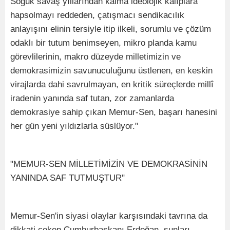
Soğuk savaş yıllarından kalma ideolojik kalıplara
hapsolmayı reddeden, çatışmacı sendikacılık
anlayışını elinin tersiyle itip ilkeli, sorumlu ve çözüm
odaklı bir tutum benimseyen, mikro planda kamu
görevlilerinin, makro düzeyde milletimizin ve
demokrasimizin savunuculuğunu üstlenen, en keskin
virajlarda dahi savrulmayan, en kritik süreçlerde millî
iradenin yanında saf tutan, zor zamanlarda
demokrasiye sahip çıkan Memur-Sen, başarı hanesini
her gün yeni yıldızlarla süslüyor."
"MEMUR-SEN MİLLETİMİZİN VE DEMOKRASİNİN
YANINDA SAF TUTMUŞTUR"
Memur-Sen'in siyasi olaylar karşısındaki tavrına da
dikkati çeken Cumhurbaşkanı Erdoğan, şunları