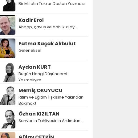
Bir Milletin Tekrar Destan Yazması
Kadir Erol
Ahbap, çavuş ve dahi kızılay...
Fatma Saçak Akbulut
Geleneksel
Aydan KURT
Bugün Hangi Düşüncemi
Yazmalıyım
Memiş OKUYUCU
Ritim ve Eğitim İlişkisine Yakından
Bakmak!
Özhan KIZILTAN
Sanver'in Tahliyesinin Ardından…
Gülay ÇETKİN