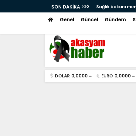
'na atama isyanı!
SON DAKİKA
Hacı bayram veli 
tekme!
Genel
Güncel
Gündem
S
DOLAR
0,0000
EURO
0,0000