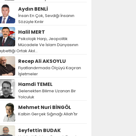
Aydın BENLİ
İnsan En Çok, Sevdiği İnsanın
Sözüyle Kırılır
Halil MERT
Psikolojik Harp, Jeopolitik
Mücadele Ve İslam Dünyasının
ybettiği Ortak Akıl…
Recep Ali AKSOYLU
Fiyatlandırmada Ölçüyü Kaçıran
İşletmeler
Hamdi TEMEL
Gelenekten Bilime Uzanan Bir
Yolculuk
Mehmet Nuri BİNGÖL
Kalbin Gerçek Sığınağı Allah'tır
Seyfettin BUDAK