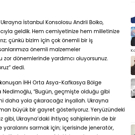
rayna İstanbul Konsolosu Andrii Boiko,
ıyla geldik. Hem cemiyetinize hem milletinize
z; çünkü bizim için çok önemli bir iş
sanlarımıza önemli malzemeler
Ka
bu zor dönemlerinde yardımcı oluyorsunuz.
ruz” dedi.
konuşan İHH Orta Asya-Kafkasya Bölge
edimoğlu, “Bugün, geçmişte olduğu gibi
ni daha yola çıkaracağız inşallah. Ukrayna
man büyük bir gayret gösteriyoruz. Yeryüzündeki
z gibi, Ukrayna’daki ihtiyaç sahiplerinin de bir
 yaralarını sarmak için; içerisinde jeneratör,