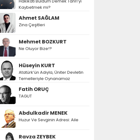
Hakikati Buldum Demek Tanrı’yı
Kaybetmek mi?
Ahmet SAĞLAM
Zina Çeşitleri
Mehmet BOZKURT
Ne Oluyor Bize!?
Hüseyin KURT
Atatürk’ün Adıyla, Üniter Devletin
Temelleriyle Oynanamaz
Fatih ORUÇ
TAGUT
Abdulkadir MENEK
Huzur Ve Sevginin Adresi: Aile
Ravza ZEYBEK