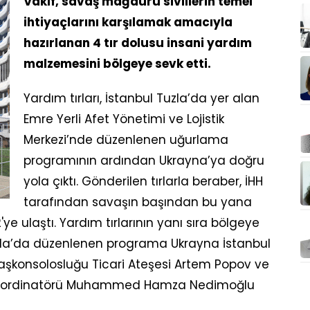
Vakıf, savaş mağduru sivillerin temel
ihtiyaçlarını karşılamak amacıyla
hazırlanan 4 tır dolusu insani yardım
malzemesini bölgeye sevk etti.
Yardım tırları, İstanbul Tuzla’da yer alan
Emre Yerli Afet Yönetimi ve Lojistik
Merkezi’nde düzenlenen uğurlama
programının ardından Ukrayna’ya doğru
yola çıktı. Gönderilen tırlarla beraber, İHH
tarafından savaşın başından bu yana
'ye ulaştı. Yardım tırlarının yanı sıra bölgeye
uzla’da düzenlenen programa Ukrayna İstanbul
Başkonsolosluğu Ticari Ateşesi Artem Popov ve
 Koordinatörü Muhammed Hamza Nedimoğlu