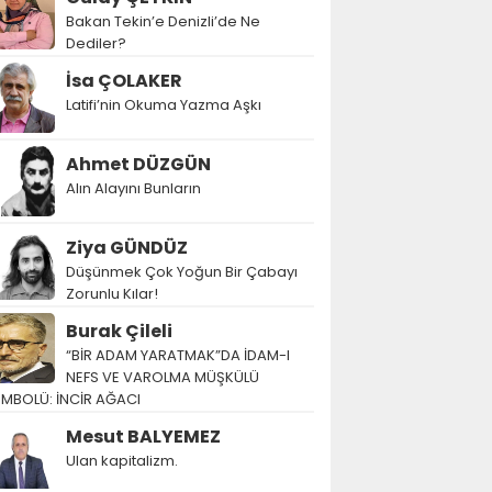
Bakan Tekin’e Denizli’de Ne
Dediler?
İsa ÇOLAKER
Latifi’nin Okuma Yazma Aşkı
Ahmet DÜZGÜN
Alın Alayını Bunların
Ziya GÜNDÜZ
Düşünmek Çok Yoğun Bir Çabayı
Zorunlu Kılar!
Burak Çileli
“BİR ADAM YARATMAK”DA İDAM-I
NEFS VE VAROLMA MÜŞKÜLÜ
EMBOLÜ: İNCİR AĞACI
Mesut BALYEMEZ
Ulan kapitalizm.