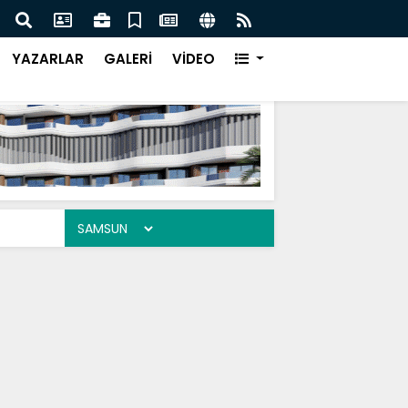
aşbakanı İmran Han'a Ne Oldu!
Cani
YAZARLAR
GALERİ
VİDEO