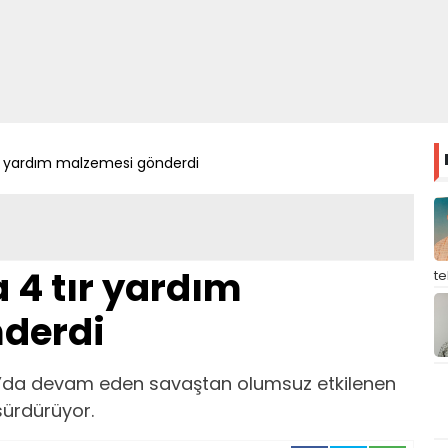
ır yardım malzemesi gönderdi
 4 tır yardım
t
derdi
na’da devam eden savaştan olumsuz etkilenen
 sürdürüyor.