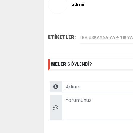
admin
ETİKETLER:
İHH UKRAYNA’YA 4 TIR Y
NELER
SÖYLENDİ?
Name
Comment