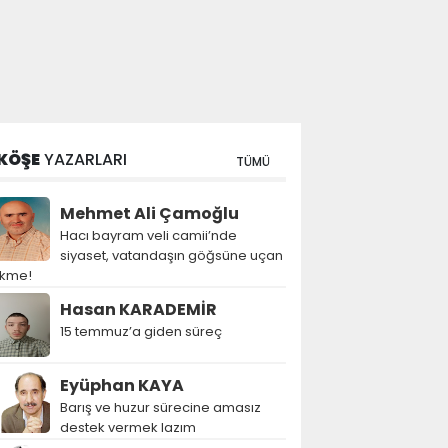
KÖŞE
YAZARLARI
TÜMÜ
Mehmet Ali Çamoğlu
Hacı bayram veli camii’nde
siyaset, vatandaşın göğsüne uçan
ekme!
Hasan KARADEMİR
15 temmuz’a giden süreç
Eyüphan KAYA
Barış ve huzur sürecine amasız
destek vermek lazım