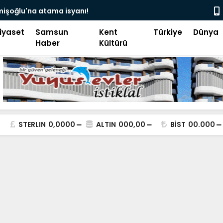
camii’nde siyaset, vatandaşın göğsüne uçan
Pakistan B
iyaset
Samsun
Kent
Türkiye
Dünya
Haber
Kültürü
STERLIN
0,0000
ALTIN
000,00
BİST
00.000