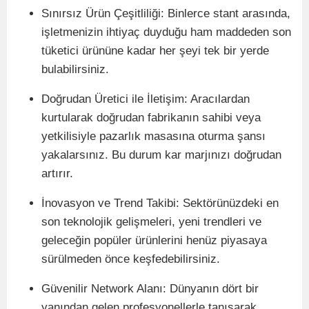
Sınırsız
Ü
rün Çeşitliliği: Binlerce stant arasında,
işletmenizin ihtiyaç duyduğu ham maddeden son
tüketici ürününe kadar her şeyi tek bir yerde
bulabilirsiniz.
Doğrudan
Ü
retici ile İletişim: Aracılardan
kurtularak doğrudan fabrikanın sahibi veya
yetkilisiyle pazarlık masasına oturma şansı
yakalarsınız. Bu durum kar marjınızı doğrudan
artırır.
İnovasyon ve Trend Takibi: Sekt
ö
rünüzdeki en
son teknolojik gelişmeleri, yeni trendleri ve
geleceğ
in pop
üler ürünlerini henüz piyasaya
sürülmeden
ö
nce keşfedebilirsiniz.
Gü
venilir Network Alan
ı
: D
ünyanı
n d
ö
rt bir
yanından gelen profesyonellerle tanışarak