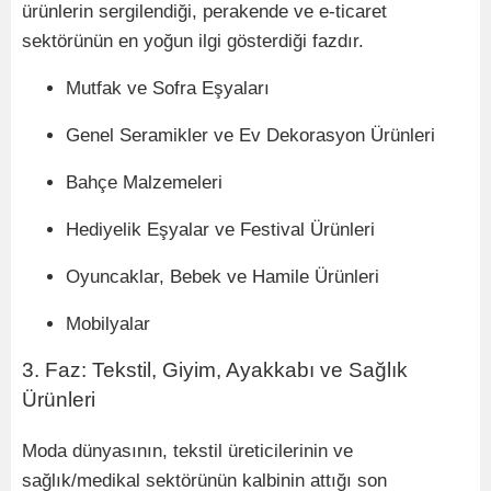
ürünlerin sergilendiği, perakende ve e-ticaret
sekt
ö
rünün en yoğun ilgi g
ö
sterdiği fazdır.
Mutfak ve Sofra Eşyaları
Genel Seramikler ve Ev Dekorasyon
Ü
rünleri
Bahçe Malzemeleri
Hediyelik Eşyalar ve Festival
Ü
rünleri
Oyuncaklar, Bebek ve Hamile
Ü
rünleri
Mobilyalar
3. Faz: Tekstil, Giyim, Ayakkabı ve Sağlık
Ü
rünleri
Moda d
ünyasının, tekstil üreticilerinin ve
sağlık/medikal sekt
ö
rünün kalbinin attığı
son