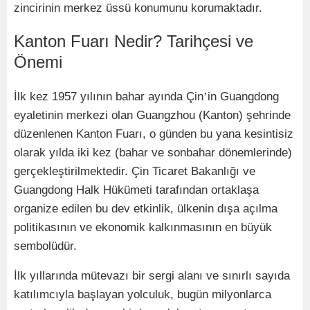
zincirinin merkez üssü konumunu korumaktadır.
Kanton Fuarı Nedir? Tarihçesi ve
Önemi
İlk kez 1957 yılının bahar ayında Çin
’
in Guangdong
eyaletinin merkezi olan Guangzhou (Kanton) şehrinde
düzenlenen Kanton Fuarı
, o g
ünden bu yana kesintisiz
olarak yılda iki kez (bahar ve sonbahar d
ö
nemlerinde)
gerçekleştirilmektedir. Çin Ticaret Bakanlığı ve
Guangdong Halk Hükümeti tarafından ortaklaşa
organize edilen bu dev etkinlik, ülkenin dışa açılma
politikasının ve ekonomik kalkınmasını
n en b
üyük
sembolüdür.
İlk yıllarında mütevazı bir sergi alanı
ve s
ınırlı sayıda
katılımcıyla başlayan yolculuk, bugün milyonlarca