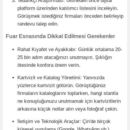
Tedarik
çi Araştı
rmas
ı: Gitmeden
ö
nce dijital
platform üzerinden katılımcı listesini inceleyin.
G
ö
rüşmek istediğiniz firmaları önceden belirleyip
randevu talep edin.
Fuar Esnasında Dikkat Edilmesi Gerekenler
Rahat Kıyafet ve Ayakkabı: Günlük ortalama 20-
25 bin adı
m ataca
ğınızı unutmayın. Şıklığın
ö
tesinde konfora
ö
nem verin.
Kartvizit ve Katalog Y
ö
netimi: Yanınızda
yüzlerce kartvizit g
ö
türün. G
ö
rüştüğünüz
firmaların kataloglarını toplarken, hangi stantla
ne konuştuğunuzu unutmamak için kartvizitlerin
arkasına küçük notlar alın veya fotoğ
raf
çekin.
İletişim ve Teknolojik Araçlar: Çin'de birçok
küresel uygulama (Google, WhatsApp vb.)