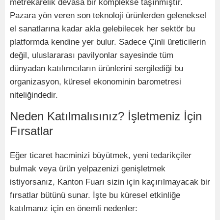
metrekarelik devasa bir komplekse taşınmıştır.
Pazara y
ö
n veren son teknoloji ürünlerden geleneksel
el sanatlarına kadar akla gelebilecek her sekt
ö
r bu
platformda kendine yer bulur. Sadece Çinli üreticilerin
değil, uluslararası pavilyonlar sayesinde tüm
dünyadan katılımcıların ürünlerini sergilediği bu
organizasyon, küresel ekonominin barometresi
niteliğindedir.
Neden Katılmalısını
z?
İşletmeniz İç
in
F
ırsatlar
Eğer ticaret hacminizi büyütmek, yeni tedarikçiler
bulmak veya ürün yelpazenizi genişletmek
istiyorsanız, Kanton Fuarı sizin için kaçırılmayacak bir
fırsatlar bütünü sunar. İşte bu küresel etkinliğe
katılmanız iç
in en
ö
nemli nedenler: