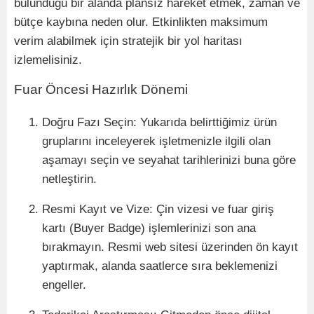
bulunduğu bir alanda plansız hareket etmek, zaman ve
bütçe kaybına neden olur. Etkinlikten maksimum
verim alabilmek için stratejik bir yol haritası
izlemelisiniz.
Fuar Öncesi Hazırlık D
ö
nemi
Doğru Fazı Seçin: Yukarıda belirttiğimiz ürün
gruplarını inceleyerek işletmenizle ilgili olan
aşamayı seçin ve seyahat tarihlerinizi buna g
ö
re
netleştirin.
Resmi Kayıt ve Vize: Çin vizesi ve fuar giriş
kartı
(Buyer Badge) i
şlemlerinizi son ana
bırakmayın. Resmi web sitesi üzerinden
ö
n kayıt
yaptırmak, alanda saatlerce sıra beklemenizi
engeller.