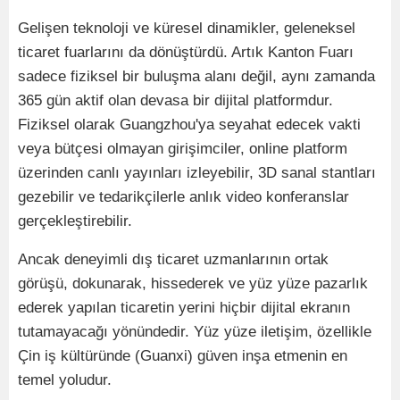
Gelişen teknoloji ve küresel dinamikler, geleneksel
ticaret fuarlarını
da d
ö
nüştürdü
. Art
ık Kanton Fuarı
sadece fiziksel bir buluşma alanı değil, aynı zamanda
365 gün aktif olan devasa bir dijital platformdur.
Fiziksel olarak Guangzhou'ya seyahat edecek vakti
veya bütçesi olmayan girişimciler, online platform
üzerinden canlı yayınları izleyebilir, 3D sanal stantları
gezebilir ve tedarikçilerle anlık video konferanslar
gerçekleştirebilir.
Ancak deneyimli dış ticaret uzmanlarının ortak
g
ö
rüşü, dokunarak, hissederek ve yüz yüze pazarlık
ederek yapılan ticaretin yerini hiçbir dijital ekranın
tutamayacağı y
ö
nündedir. Yüz yüze iletiş
im,
ö
zellikle
Ç
in i
ş kültürü
nde (Guanxi) g
ü
ven in
şa etmenin en
temel yoludur.