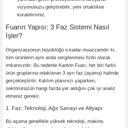
vizyonunuzu geliştirebilir, yeni ortaklıklar
kurabilirsiniz.
Fuarın Yapısı: 3 Faz Sistemi Nasıl
İş
ler?
Organizasyonun büyüklüğü o kadar muazzamdır ki,
tüm ürünlerin aynı anda sergilenmesi fiziki olarak
imkansızdır. Bu nedenle Kanton Fuarı, her biri farklı
ürün gruplarına odaklanan 3 ayrı
faz (a
şama) halinde
gerçekleştirilir. Katılı
m plan
ınızı yaparken,
sekt
ö
rünüzün hangi fazda yer aldığını çok iyi analiz
etmeniz gerekir.
1. Faz: Teknoloji, Ağır Sanayi ve Altyapı
Bu aşama genellikle yüksek teknoloji, makine,