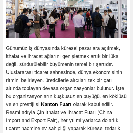
Günümüz iş dünyasında küresel pazarlara açılmak,
ithalat ve ihracat ağlarını genişletmek artık bir lü
ks
de
ğ
il, s
ürdürülebilir büyümenin temel bir şartıdır.
Uluslararası ticaret sahnesinde, dünya ekonomisinin
ritmini belirleyen, üreticilerle alıcıları tek bir çatı
altında toplayan devasa organizasyonlar bulunur. İşte
bu organizasyonların kuşkusuz en büyüğü
, en k
ö
klüsü
ve en prestijlisi
Kanton Fuarı
olarak kabul edilir.
Resmi adıyla Çin İthalat ve İhracat Fuarı
(China
Import and Export Fair), her y
ıl milyarlarca dolarlık
ticaret hacmine ev sahipliği yaparak küresel tedarik