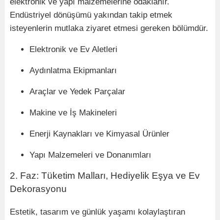
elektronik ve yapı malzemelerine odaklanır.
Endüstriyel d
ö
nüşümü yakından takip etmek
isteyenlerin mutlaka ziyaret etmesi gereken b
ö
lümdür.
Elektronik ve Ev Aletleri
Aydınlatma Ekipmanları
Araçlar ve Yedek Parçalar
Makine ve İş Makineleri
Enerji Kaynakları ve Kimyasal
Ü
rünler
Yapı Malzemeleri ve Donanımları
2. Faz: T
üketim Malları, Hediyelik Eşya ve Ev
Dekorasyonu
Estetik, tasarım ve günlük yaşamı kolaylaştı
ran