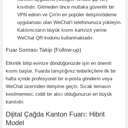
kısıtlıdır. Gitmeden
ö
nce mutlaka güvenilir bir
VPN edinin ve Çin'in en popüler iletişim/
ö
deme
uygulaması olan WeChat'i telefonunuza yükleyin.
Katılımcıların büyük kısmı kartvizit yerine
WeChat QR kodunu kullanmaktadır.
Fuar Sonrası Takip (Follow-up)
Etkinlik bitip evinize d
ö
ndüğünüzde iş
in en
ö
nemli
kısmı başlar. Fuarda tanıştığınız tedarikçilere ilk bir
hafta içinde profesyonel bir e-posta g
ö
nderin veya
WeChat üzerinden iletişime geçin. Sıcak temasın
kesilmemesi, ciddi bir alıcı olduğunuzun en büyük
kanıtıdır.
Dijital Çağda Kanton Fuarı: Hibrit
Model