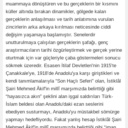
muammaya dönüştüren ve bu gerçeklerin bir kısmını
küller altında bırakan dinamikler, gölgede kalan
gerçeklerin anlaşılması ve tarih anlatımına vurulan
zincirlerin arka arkaya kırılması neticesinde ciddi
değişim yaşamaya başlamıştır. Senelerdir
unutturulmaya çalışılan gerçeklerin şafağı, genç
araştırmacıların tarihi özgürleştirmek ve gerçek yerine
oturtmak için var güçleriyle çaba göstermeleri sonucu
sökmek üzeredir. Esasen İtilaf Devletleri'nin 1915’te
Çanakkale'ye, 1918’de Anadolu'ya karşı giriştikleri ve
kendi tanımlamalarıyla “Son Haçlı Seferi” olan, İstiklâl
Şairi Mehmed Âkif'in millî marşımızda belirttiği gibi
“hayasızca akın” şeklini alan işgal saldırıları Türk-
İslam beldesi olan Anadolu'daki ezan seslerini
ebediyen susturmayı, Anadolu'yu müstakbel sömürge
yapmayı hedefliyordu. Fakat yanlış hesap İstiklâl Şairi
Mehmed Âkif'in millî marşımızda belirttiği gibi “iman