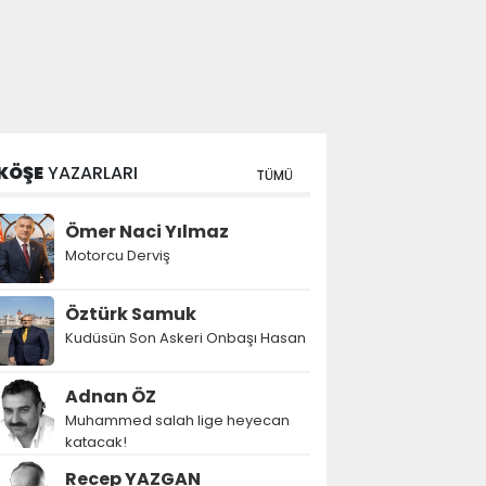
KÖŞE
YAZARLARI
TÜMÜ
Ömer Naci Yılmaz
Motorcu Derviş
Öztürk Samuk
Kudüsün Son Askeri Onbaşı Hasan
Adnan ÖZ
Muhammed salah lige heyecan
katacak!
Recep YAZGAN