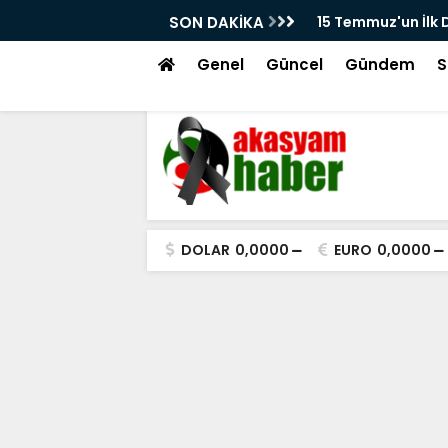
larından Kayseri'de Çekilen Görüntüler
SON DAKİKA
Beğeni Avcılığı, E
kır'ın Meydandaki Çağrısı Kamerada
Genel
Güncel
Gündem
S
DOLAR
0,0000
EURO
0,0000