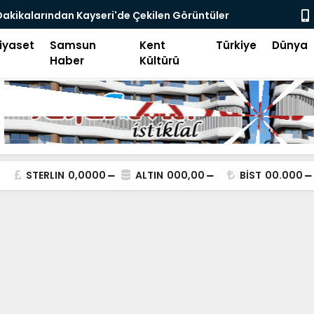
go Enflasyonu ve Çelişkiler Çağı
İFAM'da Bü
iyaset
Samsun
Kent
Türkiye
Dünya
Haber
Kültürü
STERLIN
0,0000
ALTIN
000,00
BİST
00.000