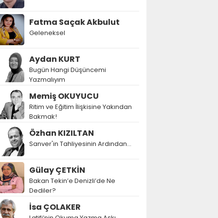
Fatma Saçak Akbulut
Geleneksel
Aydan KURT
Bugün Hangi Düşüncemi
Yazmalıyım
Memiş OKUYUCU
Ritim ve Eğitim İlişkisine Yakından
Bakmak!
Özhan KIZILTAN
Sanver'in Tahliyesinin Ardından…
Gülay ÇETKİN
Bakan Tekin’e Denizli’de Ne
Dediler?
İsa ÇOLAKER
Latifi’nin Okuma Yazma Aşkı