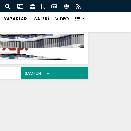
yük İcazet Heyecanı
Kudü
YAZARLAR
GALERİ
VİDEO