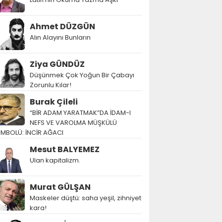
Ahmet DÜZGÜN
Alın Alayını Bunların
Ziya GÜNDÜZ
Düşünmek Çok Yoğun Bir Çabayı
Zorunlu Kılar!
Burak Çileli
“BİR ADAM YARATMAK”DA İDAM-I
NEFS VE VAROLMA MÜŞKÜLÜ
EMBOLÜ: İNCİR AĞACI
Mesut BALYEMEZ
Ulan kapitalizm.
Murat GÜLŞAN
Maskeler düştü: saha yeşil, zihniyet
kara!