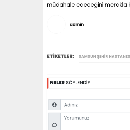
müdahale edeceğini merakla b
admin
ETİKETLER:
SAMSUN ŞEHIR HASTANE
NELER
SÖYLENDİ?
Name
Comment