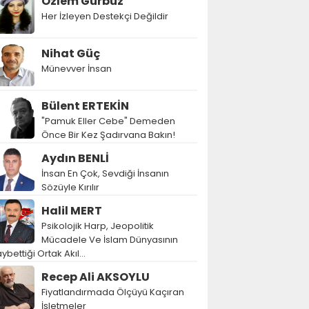
Özlem Gürbüz
Her İzleyen Destekçi Değildir
Nihat Güç
Münevver İnsan
Bülent ERTEKİN
"Pamuk Eller Cebe" Demeden
Önce Bir Kez Şadırvana Bakın!
Aydın BENLİ
İnsan En Çok, Sevdiği İnsanın
Sözüyle Kırılır
Halil MERT
Psikolojik Harp, Jeopolitik
Mücadele Ve İslam Dünyasının
ybettiği Ortak Akıl…
Recep Ali AKSOYLU
Fiyatlandırmada Ölçüyü Kaçıran
İşletmeler