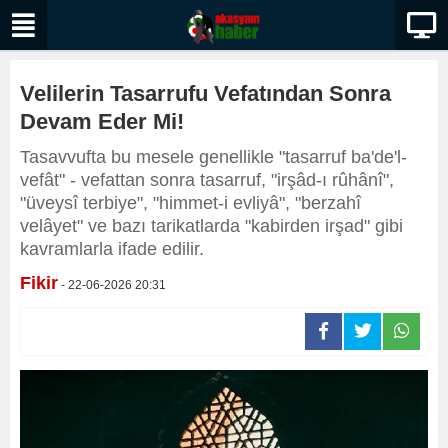
Velilerin Tasarrufu Vefatından Sonra
Devam Eder Mi!
Tasavvufta bu mesele genellikle "tasarruf ba'de'l-
vefât" - vefattan sonra tasarruf, "irşâd-ı rûhânî",
"üveysî terbiye", "himmet-i evliyâ", "berzahî
velâyet" ve bazı tarikatlarda "kabirden irşad" gibi
kavramlarla ifade edilir.
Fikir
- 22-06-2026 20:31