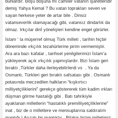
bunlardır. Boşu boşuna mı camiler vatanın işaretleridir
demiş Yahya Kemal ? Bu vatan toprakları seven ve
sayan herkese yeter de artar bile . Dinsiz
vatanseverlik olamayacağı gibi, vatansız dindarlık da
olmaz. Irkçılar dinî yönelişleri kendine engel görürler.
İslam ‘ la müşerref olmuş Türk milleti , tarihin hiçbir
döneminde ırkçılık tezahürlerine pirim vermemiştir.
Ara ara bazı kafalar , tarihsel yenilgilerimizi İslam’a
yükleyerek açık ırkçılık yapmışlardır. Bizi İslam geri
bıraktı ,Türkler daha ilerleyebilirlerdi vs . Ya da
Osmanlı, Türkleri geri bıraktı safsatası gibi . Osmanlı
potasında meczedilen halkların “kışkırtıcı
milliyetçiliklerini” gerekçe göstererek tüm kadim ırkları
düşman görme hastalığı gibi . Batı tahrikiyle
ayaklanan milletlerin “hastalıklı premilliyetçiliklerine”
inat , biz de o milletlere ve mensuplarına saldıralım
mantığı ! Arızalı bir mantıktır . Bilakis bizim milletimiz