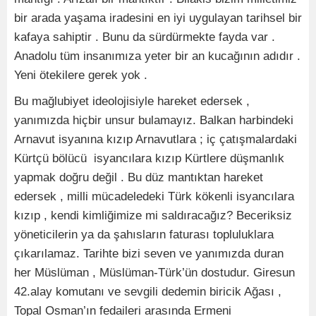
bir arada yaşama iradesini en iyi uygulayan tarihsel bir
kafaya sahiptir . Bunu da sürdürmekte fayda var .
Anadolu tüm insanımıza yeter bir an kucağının adıdır .
Yeni ötekilere gerek yok .
Bu mağlubiyet ideolojisiyle hareket edersek ,
yanımızda hiçbir unsur bulamayız. Balkan harbindeki
Arnavut isyanına kızıp Arnavutlara ; iç çatışmalardaki
Kürtçü bölücü isyancılara kızıp Kürtlere düşmanlık
yapmak doğru değil . Bu düz mantıktan hareket
edersek , milli mücadeledeki Türk kökenli isyancılara
kızıp , kendi kimliğimize mi saldıracağız? Beceriksiz
yöneticilerin ya da şahısların faturası topluluklara
çıkarılamaz. Tarihte bizi seven ve yanımızda duran
her Müslüman , Müslüman-Türk’ün dostudur. Giresun
42.alay komutanı ve sevgili dedemin biricik Ağası ,
Topal Osman’ın fedaileri arasında Ermeni