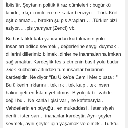
İblis’tir. Şeytanın politik itiraz cümleleri ; bugünkü
kibirli , ırkçı cümlelere ne kadar benziyor : Türk-Kürt
eşit olamaz…, bırakın şu pis Arapları… ,Türkler bizi
eziyor… ,pis yamyam(Zenci) vb.
Bu hastalıklı kafa yapısından kurtulmanın yolu :
İnsanları adilce sevmek , değerlerine saygı duymak ,
dillerini dillerimiz bilmek ,dinlerine inanmalarına imkan
sağlamaktır. Kardeşlik tesis etmenin basit yolu budur
.Gök kubbenin altındaki tüm insanlar birbirinin
kardeşidir .Ne diyor “Bu Ülke’de Cemil Meriç usta : ”
Bu ülkenin ırklarını , tek ırk , tek kalp , tek insan
haline getiren İslamiyet olmuş. Biyolojik bir vahdet
değil bu . Ne kanla ilgisi var , ne kafatasıyla .
Vahdetlerin en büyüğü , en mukaddesi . İster siyah
derili , ister sarı... inananlar kardeştir. Aynı şeyleri
sevmek, aynı şeyler için yaşamak ve ölmek . Türk’ü,