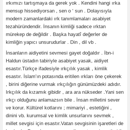
ırkımızı tartışmaya da gerek yok . Kendini hangi ırka
mensup hissediyorsan , sen o ‘ sun . Dolayısıyla
modern zamanlardaki ırk tanımlamaları asabiyet
tezahüründendir. İnsanın kimliği sadece ırktan
mürekep de değildir . Başka hayatî değerler de
kimliğin yapıcı unsurudurlar . Din , dil vb .
İnsanların aidiyetini sevmesi gayet doğaldır . İbn-i
Haldun üstadın tabiriyle asabiyet yasak, aidiyet
esastır.Türkçe ifadesiyle ırkçılık yasak , kimlik
esastır. İslam’ın potasında eritilen ırkları öne çekerek
, birini diğerine vurmak ırkçılığın günümüzdeki adıdır.
Irkçılık da kızamık gibidir , ara ara nükseder .Yani sen
ırkçı olduğunu anlamazsın bile . İnsan milletini sever
ve korur. Kültürel kotlarını ; mimariyi , estetiğini ,
dinini vb. kurumsal ve kimlik unsurlarını sevmek ,
millet sevgisi için esastır.Vatan sevgisinin işaretleri de