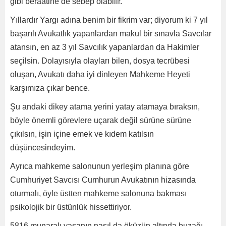
gibi beraatine de sebep olabilir.
Yıllardır Yargı adına benim bir fikrim var; diyorum ki 7 yıl
başarılı Avukatlık yapanlardan makul bir sınavla Savcılar
atansın, en az 3 yıl Savcılık yapanlardan da Hakimler
seçilsin. Dolayısıyla olayları bilen, dosya tecrübesi
oluşan, Avukatı daha iyi dinleyen Mahkeme Heyeti
karşımıza çıkar bence.
Şu andaki dikey atama yerini yatay atamaya bıraksın,
böyle önemli görevlere uçarak değil sürüne sürüne
çıkılsın, işin içine emek ve kıdem katılsın
düşüncesindeyim.
Ayrıca mahkeme salonunun yerleşim planına göre
Cumhuriyet Savcısı Cumhurun Avukatının hizasında
oturmalı, öyle üstten mahkeme salonuna bakması
psikolojik bir üstünlük hissettiriyor.
5816 munaralı yasanın nasıl da öküzün altında buzağı