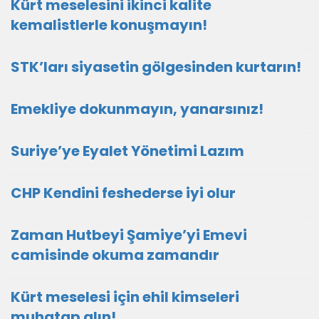
Kürt meselesini ikinci kalite
kemalistlerle konuşmayın!
STK’ları siyasetin gölgesinden kurtarın!
Emekliye dokunmayın, yanarsınız!
Suriye’ye Eyalet Yönetimi Lazım
CHP Kendini feshederse iyi olur
Zaman Hutbeyi Şamiye’yi Emevi
camisinde okuma zamandır
Kürt meselesi için ehil kimseleri
muhatap alın!