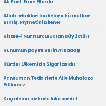
Ak Parti Emin Ellerde
Allah erkekleri kadınlara hizmetkar
etmiş, kıymetini bilene!
Risale-i Nur Nurculuktan büyüktür!
Ruhumun payını verin Arkadaş!
Kürtler Ülkemizin Sigortasıdır
Pansuman Tedbirlerle Aile Muhafaza
Edilemez
Koç alnına bir kara leke sördü!