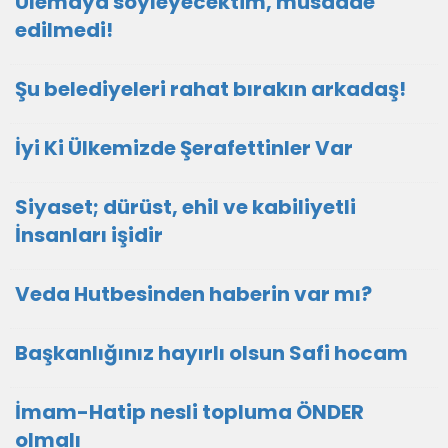
Ulemaya söyleyecektim, müsaade
edilmedi!
Şu belediyeleri rahat bırakın arkadaş!
İyi Ki Ülkemizde Şerafettinler Var
Siyaset; dürüst, ehil ve kabiliyetli
İnsanları işidir
Veda Hutbesinden haberin var mı?
Başkanlığınız hayırlı olsun Safi hocam
İmam-Hatip nesli topluma ÖNDER
olmalı