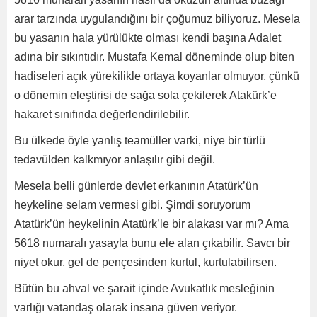
arar tarzında uygulandığını bir çoğumuz biliyoruz. Mesela
bu yasanın hala yürülükte olması kendi başına Adalet
adına bir sıkıntıdır. Mustafa Kemal döneminde olup biten
hadiseleri açık yürekilikle ortaya koyanlar olmuyor, çünkü
o dönemin eleştirisi de sağa sola çekilerek Atakürk’e
hakaret sınıfında değerlendirilebilir.
Bu ülkede öyle yanlış teamüller varki, niye bir türlü
tedavülden kalkmıyor anlaşılır gibi değil.
Mesela belli günlerde devlet erkanının Atatürk’ün
heykeline selam vermesi gibi. Şimdi soruyorum
Atatürk’ün heykelinin Atatürk’le bir alakası var mı? Ama
5618 numaralı yasayla bunu ele alan çıkabilir. Savcı bir
niyet okur, gel de pençesinden kurtul, kurtulabilirsen.
Bütün bu ahval ve şarait içinde Avukatlık mesleğinin
varlığı vatandaş olarak insana güven veriyor.