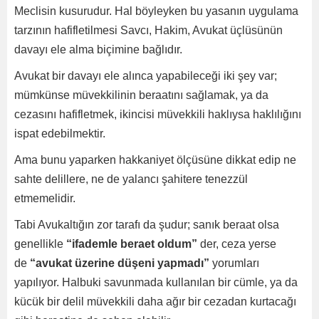
Meclisin kusurudur. Hal böyleyken bu yasanın uygulama
tarzının hafifletilmesi Savcı, Hakim, Avukat üçlüsünün
davayı ele alma biçimine bağlıdır.
Avukat bir davayı ele alınca yapabileceği iki şey var;
mümkünse müvekkilinin beraatını sağlamak, ya da
cezasını hafifletmek, ikincisi müvekkili haklıysa haklılığını
ispat edebilmektir.
Ama bunu yaparken hakkaniyet ölçüsüne dikkat edip ne
sahte delillere, ne de yalancı şahitere tenezzül
etmemelidir.
Tabi Avukaltığın zor tarafı da şudur; sanık beraat olsa
genellikle
“ifademle beraet oldum”
der, ceza yerse
de
“avukat üzerine düşeni yapmadı”
yorumları
yapılıyor. Halbuki savunmada kullanılan bir cümle, ya da
kücük bir delil müvekkili daha ağır bir cezadan kurtacağı