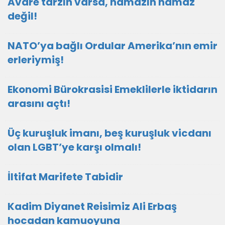
Avare tarzın varsa, namazın namaz
değil!
NATO’ya bağlı Ordular Amerika’nın emir
erleriymiş!
Ekonomi Bürokrasisi Emeklilerle iktidarın
arasını açtı!
Üç kuruşluk imanı, beş kuruşluk vicdanı
olan LGBT’ye karşı olmalı!
İltifat Marifete Tabidir
Kadim Diyanet Reisimiz Ali Erbaş
hocadan kamuoyuna