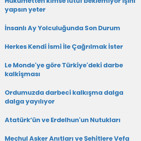
Hükûmetten kimse lütuf beklemiyor işini
yapsın yeter
İnsanlı Ay Yolculuğunda Son Durum
Herkes Kendi İsmi İle Çağrılmak İster
Le Monde'ye göre Türkiye'deki darbe
kalkişması
Ordumuzda darbeci kalkışma dalga
dalga yayılıyor
Atatürk’ün ve Erdelhun'un Nutukları
Meçhul Asker Anıtları ve Şehitlere Vefa