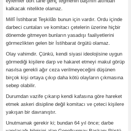
eylemler dört tane genç teğmenin başının altından
kalkacak nitelikte olamaz.
Millî İstihbarat Teşkilâtı bunun için vardır. Ordu içinde
darbeci cuntaları ve komitacı çetelerin üzerine hiçbir
dönemde gitmeyen bunların yasadışı faaliyetlerini
görmezlikten gelen bir İstihbarat örgütü olamaz.
Olay vahimdir. Çünkü, kendi siyasi ideolojisine uygun
görmediği kişilere darp ve hakaret etmeyi makul görüp
nasılsa gerekli ağır ceza verilmeyeceğini düşünen
birçok kişi ortaya çıkıp daha kötü olayların çıkmasına
sebep olabilir.
Durumdan vazife çıkarıp kendi kafasına göre hareket
etmek askeri disipline değil komitacı ve çeteci kişilere
yakışan bir davranıştır.
Unutmamak gerekir ki; bundan 64 yıl önce; darbe
yapılacağı bilgisini alan Genelkurmay Başkanı Rüştü