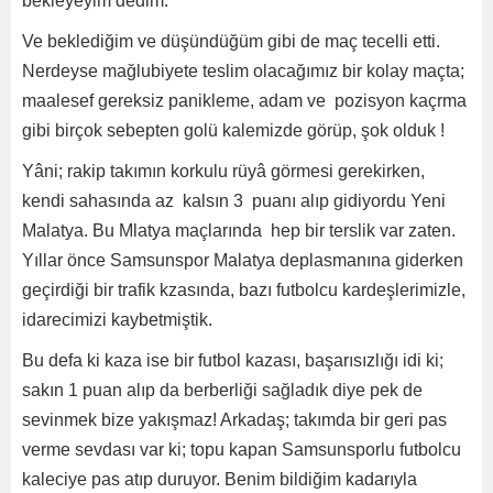
bekleyeyim dedim.
Ve beklediğim ve düşündüğüm gibi de maç tecelli etti.
Nerdeyse mağlubiyete teslim olacağımız bir kolay maçta;
maalesef gereksiz panikleme, adam ve pozisyon kaçrma
gibi birçok sebepten golü kalemizde görüp, şok olduk !
Yâni; rakip takımın korkulu rüyâ görmesi gerekirken,
kendi sahasında az kalsın 3 puanı alıp gidiyordu Yeni
Malatya. Bu Mlatya maçlarında hep bir terslik var zaten.
Yıllar önce Samsunspor Malatya deplasmanına giderken
geçirdiği bir trafik kzasında, bazı futbolcu kardeşlerimizle,
idarecimizi kaybetmiştik.
Bu defa ki kaza ise bir futbol kazası, başarısızlığı idi ki;
sakın 1 puan alıp da berberliği sağladık diye pek de
sevinmek bize yakışmaz! Arkadaş; takımda bir geri pas
verme sevdası var ki; topu kapan Samsunsporlu futbolcu
kaleciye pas atıp duruyor. Benim bildiğim kadarıyla