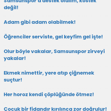
Samsunspor'a destek olalım, köstek
değil!
Adam gibi adam olabilmek!
Öğrenciler serviste, gel keyfim gel işte!
Olur böyle vakalar, Samsunspor zirveyi
yakalar!
Ekmek nimettir, yere atıp çiğnemek
suçtur!
Her horoz kendi çöplüğünde ötmez!
Çocuk bir fidandır kırılınca zor doğrulur!