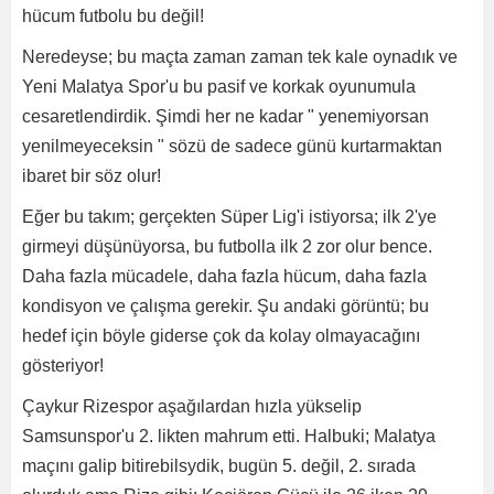
hücum futbolu bu değil!
Neredeyse; bu maçta zaman zaman tek kale oynadık ve
Yeni Malatya Spor'u bu pasif ve korkak oyunumula
cesaretlendirdik. Şimdi her ne kadar " yenemiyorsan
yenilmeyeceksin " sözü de sadece günü kurtarmaktan
ibaret bir söz olur!
Eğer bu takım; gerçekten Süper Lig'i istiyorsa; ilk 2'ye
girmeyi düşünüyorsa, bu futbolla ilk 2 zor olur bence.
Daha fazla mücadele, daha fazla hücum, daha fazla
kondisyon ve çalışma gerekir. Şu andaki görüntü; bu
hedef için böyle giderse çok da kolay olmayacağını
gösteriyor!
Çaykur Rizespor aşağılardan hızla yükselip
Samsunspor'u 2. likten mahrum etti. Halbuki; Malatya
maçını galip bitirebilsydik, bugün 5. değil, 2. sırada