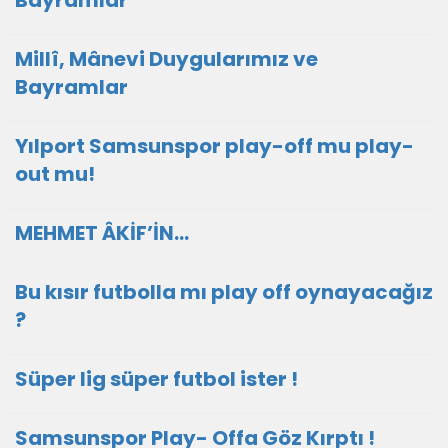
Bayramlar
Millî, Mânevi Duygularımız ve
Bayramlar
Yılport Samsunspor play-off mu play-
out mu!
MEHMET ÂKİF’İN…
Bu kısır futbolla mı play off oynayacağız
?
Süper lig süper futbol ister !
Samsunspor Play- Offa Göz Kırptı !