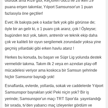
olurduk ama Rize gibi; Keçiören Gücü ile 26 iken 29
puana erişen takımlar, Yılport Samsunsor'un 1 puan
fazlasıyla öne geçtiler!
Evet; ilk bakışta pek o kadar fark yok gibi görünse de;
öyle bir an gelir ki, o 1 puanı çok ararız, çok ! Öyleyse;
bugünden tezi yok, takım, antrenör ve teknik ekip daha
çok ve kaliteli bir oyun sergilemek zorundadır yoksa yine
geçmiş yıllardaki gibi erken havlu atarız !
Herkes bu konuda, bu başarı ve Süpr Lig yolunda destek
vermelidir takıma. Takım ilk 2 veya en azından play-off
mücadelesi veriyor ama koskoca bir Samsun şehrinde
hiçbir Samsunsr bayrağı yok!
Esnaflarda, evlerde, yollarda, sokak ve caddelerde Yılport
Samsunspor bayrakları yok! Peki niçin yok? Bir iş
yerinde; Samsunspor'un maçı TRT Spor'da yayınlandığı
bir sırada, tv'den yabancı maç izleyenler gördüm ve