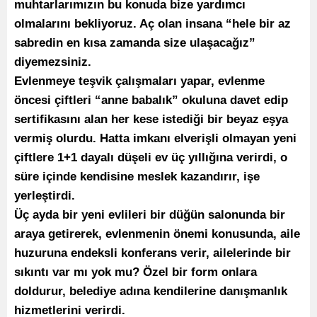
muhtarlarımızın bu konuda bize yardımcı
olmalarını bekliyoruz. Aç olan insana “hele bir az
sabredin en kısa zamanda size ulaşacağız”
diyemezsiniz.
Evlenmeye teşvik çalışmaları yapar, evlenme
öncesi çiftleri “anne babalık” okuluna davet edip
sertifikasını alan her kese istediği bir beyaz eşya
vermiş olurdu. Hatta imkanı elverişli olmayan yeni
çiftlere 1+1 dayalı düşeli ev üç yıllığına verirdi, o
süre içinde kendisine meslek kazandırır, işe
yerleştirdi.
Üç ayda bir yeni evlileri bir düğün salonunda bir
araya getirerek, evlenmenin önemi konusunda, aile
huzuruna endeksli konferans verir, ailelerinde bir
sıkıntı var mı yok mu? Özel bir form onlara
doldurur, belediye adına kendilerine danışmanlık
hizmetlerini verirdi.