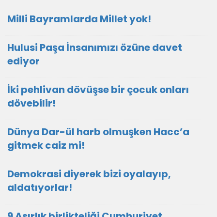
Milli Bayramlarda Millet yok!
Hulusi Paşa İnsanımızı özüne davet
ediyor
İki pehlivan dövüşse bir çocuk onları
dövebilir!
Dünya Dar-ül harb olmuşken Hacc’a
gitmek caiz mi!
Demokrasi diyerek bizi oyalayıp,
aldatıyorlar!
9 Asırlık birlikteliği Cumhuriyet