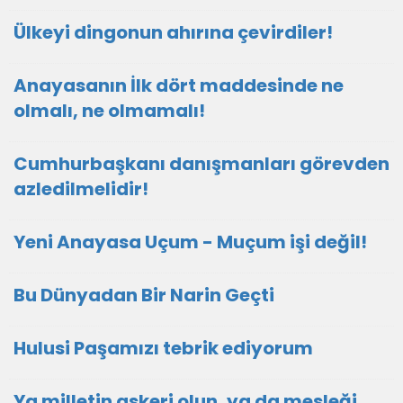
Ülkeyi dingonun ahırına çevirdiler!
Anayasanın İlk dört maddesinde ne
olmalı, ne olmamalı!
Cumhurbaşkanı danışmanları görevden
azledilmelidir!
Yeni Anayasa Uçum - Muçum işi değil!
Bu Dünyadan Bir Narin Geçti
Hulusi Paşamızı tebrik ediyorum
Ya milletin askeri olun, ya da mesleği