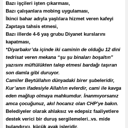
Bazı işçileri işten çıkarması,
Bazı çalışanlara mobing uygulaması,
İkinci bahar adıyla yaşlılara hizmet veren kafeyi
Zapıtaya tahsis etmesi,
Bazı illerde 4-6 yaş grubu Diyanet kurslarını
kapatması,
*Diyarbakır’da içinde iki caminin de olduğu 12 dini
tedrisat veren mekana “şu şu binaları boşaltın”
yazısını müftülükten talep etmesi bardağı taşıran
son damla gibi duruyor.
Camiler Beytüllahın dünyadaki birer şubeleridir,
Kur’anın ifadesiyle Allah!ın evlerdir, cami ile kavga
eden mağlup olmaya mahkumdur. İnanmıyorsanız
amca çocuğunuz, akıl hocanız olan CHP’ye bakın.
Belediyeler olarak ahlaksız ve edepsiz faaliyetlere
destek verici bir duruş sergilemeleri..vs. mide
bulandırıcı, küçük ayak işleridir.