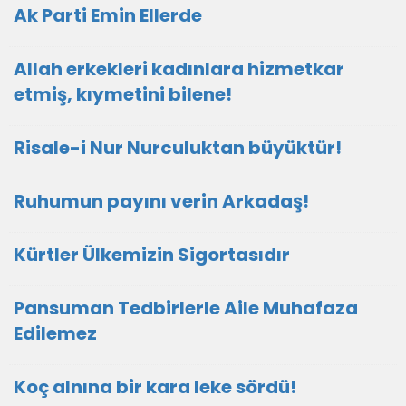
Ak Parti Emin Ellerde
Allah erkekleri kadınlara hizmetkar
etmiş, kıymetini bilene!
Risale-i Nur Nurculuktan büyüktür!
Ruhumun payını verin Arkadaş!
Kürtler Ülkemizin Sigortasıdır
Pansuman Tedbirlerle Aile Muhafaza
Edilemez
Koç alnına bir kara leke sördü!