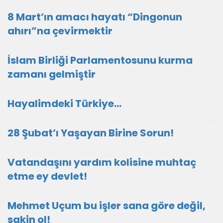
8 Mart’ın amacı hayatı “Dingonun
ahırı”na çevirmektir
İslam Birliği Parlamentosunu kurma
zamanı gelmiştir
Hayalimdeki Türkiye…
28 Şubat’ı Yaşayan Birine Sorun!
Vatandaşını yardım kolisine muhtaç
etme ey devlet!
Mehmet Uçum bu işler sana göre değil,
sakin ol!