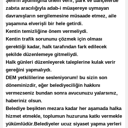
Şehrin aydınlığına önem verir, park ve bahçelerde
zabıta aracılığıyla adab-i müaşereye uymayan
davranışların sergilemesine müsaade etmez, aile
yaşamına elverişli bir hele getirdi.
Kentin temizliğine önem vermeliydi.
Kentin trafik sorununu çözmek için olması
gerektiği kadar, halk tarafından fark edilecek
şekilde düzenlemeye gitmeliydi.
Halk günleri düzenleyerek taleplerine kulak verir
gereğini yapmalıydı.
DEM yetkililerine sesleniyorum! bu sizin son
döneminizdir, eğer belediyeciliğin hakkını
vermezseniz bundan sonra avucunuzu yalarsınız,
haberiniz olsun.
Belediye beşikten mezara kadar her aşamada halka
hizmet etmekle, toplumun huzuruna katkı vermekle
yükümlüdür.Belediyeler ucuz siyaset yapma yerleri