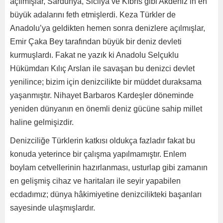
açılmışlar, Sardunya, Sicilya ve Kıbrıs gibi Akdeniz’in en
büyük adalarını feth etmişlerdi. Keza Türkler de
Anadolu’ya geldikten hemen sonra denizlere açılmışlar,
Emir Çaka Bey tarafından büyük bir deniz devleti
kurmuşlardı. Fakat ne yazık ki Anadolu Selçuklu
Hükümdarı Kılıç Arslan ile savaşan bu denizci devlet
yenilince; bizim için denizcilikte bir müddet duraksama
yaşanmıştır. Nihayet Barbaros Kardeşler döneminde
yeniden dünyanın en önemli deniz gücüne sahip millet
haline gelmişizdir.
Denizciliğe Türklerin katkısı oldukça fazladır fakat bu
konuda yeterince bir çalışma yapılmamıştır. Enlem
boylam cetvellerinin hazırlanması, usturlap gibi zamanın
en gelişmiş cihaz ve haritaları ile seyir yapabilen
ecdadımız; dünya hâkimiyetine denizcilikteki başarıları
sayesinde ulaşmışlardır.