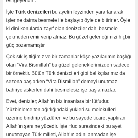
esirgeyendir”.
İşte
Türk denizcileri
bu ayetin feyzinden yararlanarak
işlerine daima besmele ile başlayıp öyle de bitirirler. Öyle
ki dini konularda zayıf olan denizciler dahi besmele
çekmeden emir verip almaz. Bu güzel geleneğimizi hiçbir
güç bozamamıştır.
Çok sık işittiğimiz ve bir zamanlar köşe yazılarımın başlığı
olan “Vira Bismillah” bu güzel geleneklerimizden sadece
bir örnektir. Bütün Türk denizcileri gibi balıkçılarımız da
sezona başlarken “Vira Bismillah” demeyi unutmaz
bahriye askerleri dahi besmelesiz işe başlamazlar.
Evet, denizler; Allah’ın biz insanlara bir lütfudur.
Yüzbinlerce ton ağırlığındaki yükleri su molekülleri
üzerine bindirip yüzdüren ve bu sayede ticaret yaptıran
Allah’ın şanı ne yücedir. İşte Hud suresindeki bu ayeti
unutmayan Türk milleti, Allah’ın adını anmadan işe