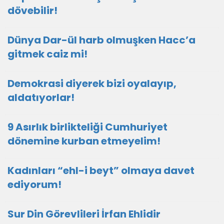
dövebilir!
Dünya Dar-ül harb olmuşken Hacc’a
gitmek caiz mi!
Demokrasi diyerek bizi oyalayıp,
aldatıyorlar!
9 Asırlık birlikteliği Cumhuriyet
dönemine kurban etmeyelim!
Kadınları “ehl-i beyt” olmaya davet
ediyorum!
Sur Din Görevlileri İrfan Ehlidir