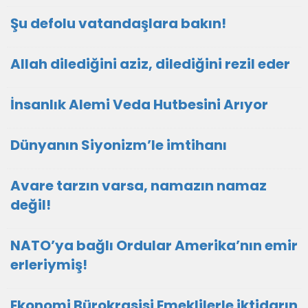
Şu defolu vatandaşlara bakın!
Allah dilediğini aziz, dilediğini rezil eder
İnsanlık Alemi Veda Hutbesini Arıyor
Dünyanın Siyonizm’le imtihanı
Avare tarzın varsa, namazın namaz
değil!
NATO’ya bağlı Ordular Amerika’nın emir
erleriymiş!
Ekonomi Bürokrasisi Emeklilerle iktidarın