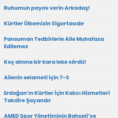
Ruhumun payını verin Arkadaş!
Kürtler Ülkemizin Sigortasıdır
Pansuman Tedbirlerle Aile Muhafaza
Edilemez
Koç alnına bir kara leke sördü!
Ailenin selameti için 7-S
Erdoğan’ın Kürtler İçin Kalıcı Hizmetleri
Takdire Şayandır
AMED Spor Yönetiminin Bahçeli’ye