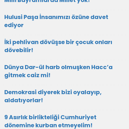
Milli Bayramlarda Millet yok!
Hulusi Paşa İnsanımızı özüne davet
ediyor
İki pehlivan dövüşse bir çocuk onları
dövebilir!
Dünya Dar-ül harb olmuşken Hacc’a
gitmek caiz mi!
Demokrasi diyerek bizi oyalayıp,
aldatıyorlar!
9 Asırlık birlikteliği Cumhuriyet
dönemine kurban etmeyelim!