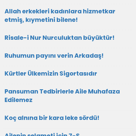
Allah erkekleri kadınlara hizmetkar
etmiş, kıymetini bilene!
Risale-i Nur Nurculuktan büyüktür!
Ruhumun payını verin Arkadaş!
Kürtler Ülkemizin Sigortasıdır
Pansuman Tedbirlerle Aile Muhafaza
Edilemez
Koç alnına bir kara leke sördü!
Ailenin selameti için 7-S