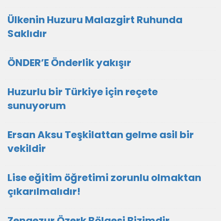
Ülkenin Huzuru Malazgirt Ruhunda
Saklıdır
ÖNDER’E Önderlik yakışır
Huzurlu bir Türkiye için reçete
sunuyorum
Ersan Aksu Teşkilattan gelme asil bir
vekildir
Lise eğitim öğretimi zorunlu olmaktan
çıkarılmalıdır!
Zengezur Özerk Bölgesi Bizimdir