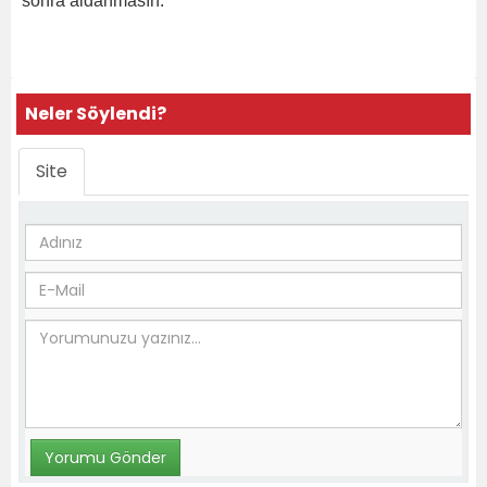
sonra aldanmasın."
Neler Söylendi?
Site