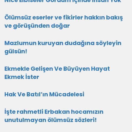
Nice Elbiseler Gördüm İçinde İnsan Yok
Ölümsüz eserler ve fikirler hakkın bakış
ve görüşünden doğar
Mazlumun kuruyan dudağına söyleyin
gülsün!
Ekmekle Gelişen Ve Büyüyen Hayat
Ekmek İster
Hak Ve Batıl’ın Mücadelesi
İşte rahmetli Erbakan hocamızın
unutulmayan ölümsüz sözleri!