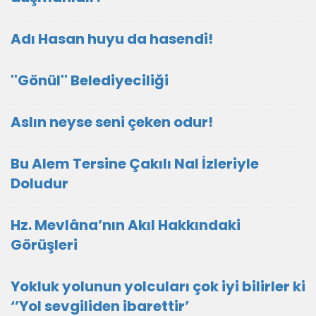
Adı Hasan huyu da hasendi!
''Gönül'' Belediyeciliği
Aslın neyse seni çeken odur!
Bu Alem Tersine Çakılı Nal İzleriyle
Doludur
Hz. Mevlâna’nın Akıl Hakkındaki
Görüşleri
Yokluk yolunun yolcuları çok iyi bilirler ki
‘’Yol sevgiliden ibarettir’