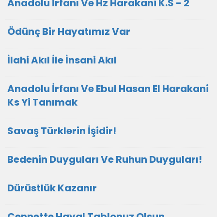
Anadolu İrfanı Ve Hz Harakani K.S - 2
Ödünç Bir Hayatımız Var
İlahi Akıl İle İnsani Akıl
Anadolu İrfanı Ve Ebul Hasan El Harakani
Ks Yi Tanımak
Savaş Türklerin İşidir!
Bedenin Duyguları Ve Ruhun Duyguları!
Dürüstlük Kazanır
Cennette Hayal Tablonuz Olsun