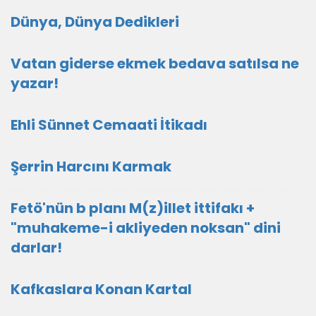
Dünya, Dünya Dedikleri
Vatan giderse ekmek bedava satılsa ne
yazar!
Ehli Sünnet Cemaati İtikadı
Şerrin Harcını Karmak
Fetö'nün b planı M(z)illet ittifakı +
"muhakeme-i akliyeden noksan" dini
darlar!
Kafkaslara Konan Kartal