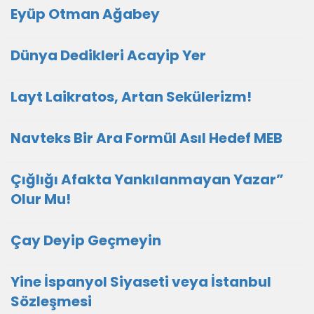
Eyüp Otman Ağabey
Dünya Dedikleri Acayip Yer
Layt Laikratos, Artan Sekülerizm!
Navteks Bir Ara Formül Asıl Hedef MEB
Çığlığı Afakta Yankılanmayan Yazar”
Olur Mu!
Çay Deyip Geçmeyin
Yine İspanyol Siyaseti veya İstanbul
Sözleşmesi