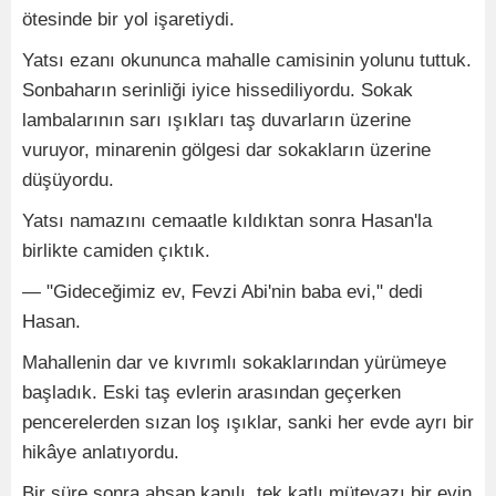
ötesinde bir yol işaretiydi.
Yatsı ezanı okununca mahalle camisinin yolunu tuttuk.
Sonbaharın serinliği iyice hissediliyordu. Sokak
lambalarının sarı ışıkları taş duvarların üzerine
vuruyor, minarenin gölgesi dar sokakların üzerine
düşüyordu.
Yatsı namazını cemaatle kıldıktan sonra Hasan'la
birlikte camiden çıktık.
— "Gideceğimiz ev, Fevzi Abi'nin baba evi," dedi
Hasan.
Mahallenin dar ve kıvrımlı sokaklarından yürümeye
başladık. Eski taş evlerin arasından geçerken
pencerelerden sızan loş ışıklar, sanki her evde ayrı bir
hikâye anlatıyordu.
Bir süre sonra ahşap kapılı, tek katlı mütevazı bir evin