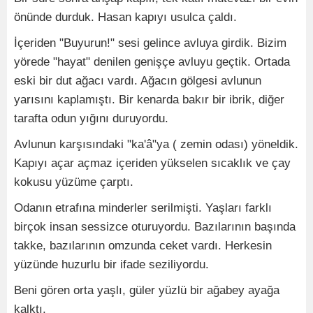
önünde durduk. Hasan kapıyı usulca çaldı.
İçeriden "Buyurun!" sesi gelince avluya girdik. Bizim
yörede "hayat" denilen genişçe avluyu geçtik. Ortada
eski bir dut ağacı vardı. Ağacın gölgesi avlunun
yarısını kaplamıştı. Bir kenarda bakır bir ibrik, diğer
tarafta odun yığını duruyordu.
Avlunun karşısındaki "ka'â"ya ( zemin odası) yöneldik.
Kapıyı açar açmaz içeriden yükselen sıcaklık ve çay
kokusu yüzüme çarptı.
Odanın etrafına minderler serilmişti. Yaşları farklı
birçok insan sessizce oturuyordu. Bazılarının başında
takke, bazılarının omzunda ceket vardı. Herkesin
yüzünde huzurlu bir ifade seziliyordu.
Beni gören orta yaşlı, güler yüzlü bir ağabey ayağa
kalktı.