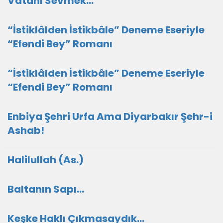
Vatanı Sevmek...
“İstiklâlden İstikbâle” Deneme Eseriyle
“Efendi Bey” Romanı
“İstiklâlden İstikbâle” Deneme Eseriyle
“Efendi Bey” Romanı
Enbiya Şehri Urfa Ama Diyarbakır Şehr-i
Ashab!
Halilullah (As.)
Baltanın Sapı...
Keşke Haklı Çıkmasaydık...