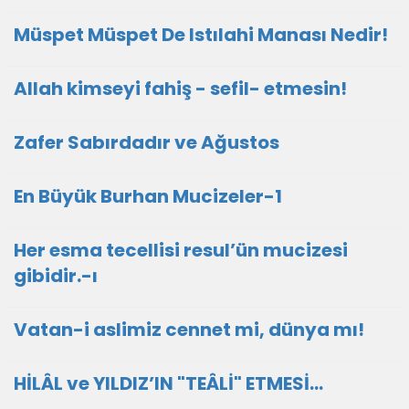
Müspet Müspet De Istılahi Manası Nedir!
Allah kimseyi fahiş - sefil- etmesin!
Zafer Sabırdadır ve Ağustos
En Büyük Burhan Mucizeler-1
Her esma tecellisi resul’ün mucizesi
gibidir.-ı
Vatan-i aslimiz cennet mi, dünya mı!
HİLÂL ve YILDIZ’IN "TEÂLİ" ETMESİ...