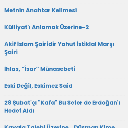
Metnin Anahtar Kelimesi
Külliyat'ı Anlamak Üzerine-2
Akif İslam Şairidir Yahut İstiklal Marşı
Şairi
İhlas, “Îsar” Münasebeti
Eski Değil, Eskimez Said
28 Şubat'çı "Kafa" Bu Sefer de Erdoğan'ı
Hedef Aldı
Kavala Talebi Üzerine… Düşman Kime