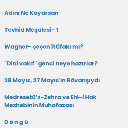
Adını Ne Koyarsan
Tevhid Meşalesi- 1
Wagner- çeçen ittifakı mı?
"Dini vakıf" genci neye hazırlar?
28 Mayıs, 27 Mayıs'ın Rövanşıydı
Medresetü’z-Zehra ve Ehl-İ Hak
Mezhebinin Muhafazası
D ö n g ü