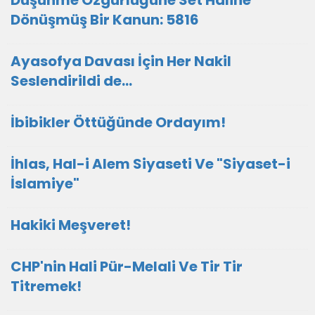
Düşünme Özgürlüğüne Set Haline
Dönüşmüş Bir Kanun: 5816
Ayasofya Davası İçin Her Nakil
Seslendirildi de...
İbibikler Öttüğünde Ordayım!
İhlas, Hal-i Alem Siyaseti Ve "Siyaset-i
İslamiye"
Hakiki Meşveret!
CHP'nin Hali Pür-Melali Ve Tir Tir
Titremek!