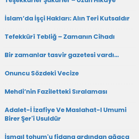
Teşekkürler Şükürler – Uzun Hikâye
İslam’da İşçi Hakları: Alın Teri Kutsaldır
Tefekkürî Tebliğ – Zamanın Cihadı
Bir zamanlar tasvir gazetesi vardı...
Onuncu Sözdeki Vecize
Mehdi’nin Faziletteki Sıralaması
Adalet-İ İzafiye Ve Maslahat-I Umumi
Birer Şer'i Usuldür
İsmaıl tohum'u fidana ardından ağaca