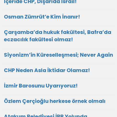
İçeride CHP, Dışarıda İsrail!
Osman Zümrüt’e Kim İnanır!
Çarşamba’da hukuk fakültesi, Bafra’da
eczacılık fakültesi olmaz!
Siyonizm’in Küreselleşmesi; Never Again
CHP Neden Asla İktidar Olamaz!
İzmir Barosunu Uyarıyoruz!
Özlem Çerçioğlu herkese örnek olmalı
Atakum Belediyesi İBB Yolunda