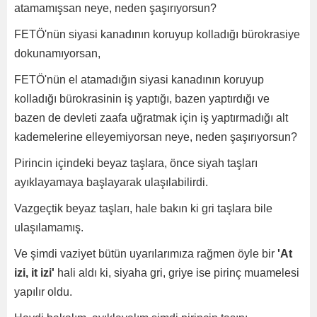
atamamışsan neye, neden şaşırıyorsun?
FETÖ'nün siyasi kanadının koruyup kolladığı bürokrasiye
dokunamıyorsan,
FETÖ'nün el atamadığın siyasi kanadının koruyup
kolladığı bürokrasinin iş yaptığı, bazen yaptırdığı ve
bazen de devleti zaafa uğratmak için iş yaptırmadığı alt
kademelerine elleyemiyorsan neye, neden şaşırıyorsun?
Pirincin içindeki beyaz taşlara, önce siyah taşları
ayıklayamaya başlayarak ulaşılabilirdi.
Vazgeçtik beyaz taşları, hale bakın ki gri taşlara bile
ulaşılamamış.
Ve şimdi vaziyet bütün uyarılarımıza rağmen öyle bir
'At
izi, it izi'
hali aldı ki, siyaha gri, griye ise pirinç muamelesi
yapılır oldu.