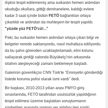
ilişkisi tespit edilememiş ama suikastın hemen ardından
okuduğu okullara, gittiği dershanelere, kaldığı evlere
kadar 3 saat içinde bütün
FETÖ
bağlantıları ortaya
çıkartıldı ve ardından da muhteşem bir tespit yapıldı;
"yüzde yüz FETÖ'cü!..."
Peki, bu suikastın hemen ardından ortaya çıkan bilgi ve
belgeler nerede saklanıyordu, nasıl muhafaza ediliyordu
da bu şahıs görevden uzaklaştırılamadı, elini kolunu
sallayarak girdiği salonda Büyükelçi'nin arkasında
silahını ateşleyeceği zamanı beklemeye başladı.
Galerinin güvenlikçisi CNN Türk'te "Emniyetin gönderdiği
listede koruma polisi olarak ismi vardı" dedi.
Bir başkası, 2010-2013 yılları arası PMYO giriş
sınavlarında, FETÖ tarafından usulsüzlük yapıldığının
tespit edilmesi üzerine başlatılan soruşturmanın
şüphelileri arasında isminin yer aldığını ileri sürdü.