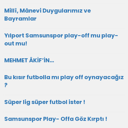
Millî, Mânevi Duygularımız ve
Bayramlar
Yılport Samsunspor play-off mu play-
out mu!
MEHMET ÂKİF’İN…
Bu kısır futbolla mı play off oynayacağız
?
Süper lig süper futbol ister !
Samsunspor Play- Offa Göz Kırptı !