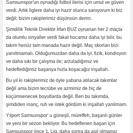
Samsunspor'un oynadığı futbol ilerisi için umut ve güven
verdi. Artık liglere daha iyi hazır olunca sanıyorum ki biz
değil; bizim rakiplerimiz düşünsün derim.
Şimdilik Teknik Direktör İrfan BUZ oynanan her 2 maçta
da olumlu sinyaller verdi fakat hocamız daha iyi bilir, bu
takım henüz tam manada hazır değil. Maç skorları bizi
yanıltmamalı. Olduğumuzdan daha da iyi, fizik, kondisyon
ve daha sıkı bir çalışma ile; arzuladığımız ve
hedeflediğimiz başarıya hızla koşacağız inşallah.
Bu yıl ki rakiplerimiz de öyle yabana atılacak takımlar
değil ama bizim tecrübe ve azmimiz de hiç de
küçümsenecek boyutlarda değil. Ben bu takımda,
şimdiden inanç, ruh ve istek gördüm ki inşallah yanılmam.
Yılport Samsunspor' u güneşli, müreffeh, başarılı günler
ve yeni bir sezon bekliyor. Bu hedeflenen başarı için
Samsunspor önce 1. Lig, daha sonra da asıl olmamız