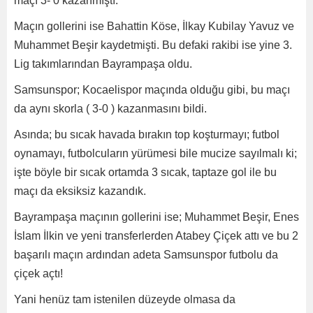
maçı 3- 0 kazanmıştı.
Maçın gollerini ise Bahattin Köse, İlkay Kubilay Yavuz ve
Muhammet Beşir kaydetmişti. Bu defaki rakibi ise yine 3.
Lig takımlarından Bayrampaşa oldu.
Samsunspor; Kocaelispor maçında olduğu gibi, bu maçı
da aynı skorla ( 3-0 ) kazanmasını bildi.
Asında; bu sıcak havada bırakın top koşturmayı; futbol
oynamayı, futbolcuların yürümesi bile mucize sayılmalı ki;
işte böyle bir sıcak ortamda 3 sıcak, taptaze gol ile bu
maçı da eksiksiz kazandık.
Bayrampaşa maçının gollerini ise; Muhammet Beşir, Enes
İslam İlkin ve yeni transferlerden Atabey Çiçek attı ve bu 2
başarılı maçın ardından adeta Samsunspor futbolu da
çiçek açtı!
Yani henüz tam istenilen düzeyde olmasa da