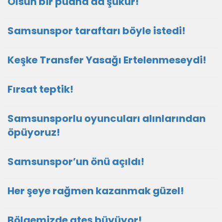
Olsun bir puana da şükür!
Samsunspor taraftarı böyle istedi!
Keşke Transfer Yasağı Ertelenmeseydi!
Fırsat teptik!
Samsunsporlu oyuncuları alınlarından
öpüyoruz!
Samsunspor’un önü açıldı!
Her şeye rağmen kazanmak güzel!
Bölgemizde ateş büyüyor!