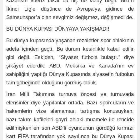
kazansın isteriz fakat bu hiç de kolay değil. Bizim
İkinci Lig’e düşünce de Avrupa’ya gidince de
Samsunspor’a olan sevgimiz değişmez, değişmedi de.
BU DÜNYA KUPASI DÜNYAYA YAKIŞMADI!
Bu dünya kupasında yaşanan rezaletler spor ahlakının
adeta içinden geçti. Bu durum kesinlikle kabul edilir
gibi değil. Eskiden, “Siyaset futbola bulaştı.” diye
şikâyet ederdik. ABD, Meksika ve Kanada’nın ev
sahipliğini yaptığı Dünya Kupasında siyasetin futbolun
tam göbeğinde olduğunu görmüş olduk.
İran Milli Takımına turnuva öncesi ve turnuvada
elensinler diye yapılanlar ortada. Bazı sporcuların ve
hakemlerin vize alamaması tartışma konusuyken,
bazı takım kafileleri gayri ahlaki muamele ile rencide
edilmişken en son ABD’li oyuncunun gördüğü kırmızı
kart FİFA tarafından yok sayılınca bu Dünya Kupası