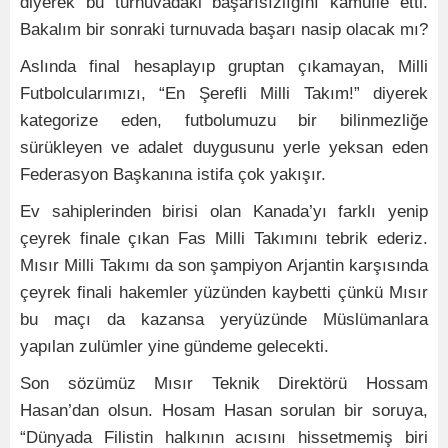
diyerek bu turnuvadaki başarısızlığını kamufle etti.
Bakalım bir sonraki turnuvada başarı nasip olacak mı?
Aslında final hesaplayıp gruptan çıkamayan, Milli
Futbolcularımızı, “En Şerefli Milli Takım!” diyerek
kategorize eden, futbolumuzu bir bilinmezliğe
sürükleyen ve adalet duygusunu yerle yeksan eden
Federasyon Başkanına istifa çok yakışır.
Ev sahiplerinden birisi olan Kanada’yı farklı yenip
çeyrek finale çıkan Fas Milli Takımını tebrik ederiz.
Mısır Milli Takımı da son şampiyon Arjantin karşısında
çeyrek finali hakemler yüzünden kaybetti çünkü Mısır
bu maçı da kazansa yeryüzünde Müslümanlara
yapılan zulümler yine gündeme gelecekti.
Son sözümüz Mısır Teknik Direktörü Hossam
Hasan’dan olsun. Hosam Hasan sorulan bir soruya,
“Dünyada Filistin halkının acısını hissetmemiş biri