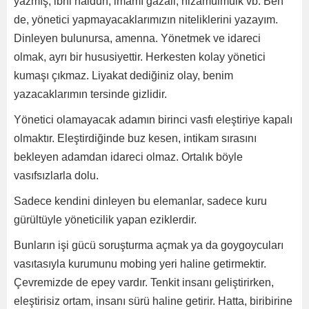
yazmış; ibni haldun, imamı gazali, nizamülmülk vb. Ben
de, yönetici yapmayacaklarımızın niteliklerini yazayım.
Dinleyen bulunursa, amenna. Yönetmek ve idareci
olmak, ayrı bir hususiyettir. Herkesten kolay yönetici
kumaşı çıkmaz. Liyakat dediğiniz olay, benim
yazacaklarımın tersinde gizlidir.
Yönetici olamayacak adamın birinci vasfı eleştiriye kapalı
olmaktır. Eleştirdiğinde buz kesen, intikam sırasını
bekleyen adamdan idareci olmaz. Ortalık böyle
vasıfsızlarla dolu.
Sadece kendini dinleyen bu elemanlar, sadece kuru
gürültüyle yöneticilik yapan eziklerdir.
Bunların işi gücü soruşturma açmak ya da goygoycuları
vasıtasıyla kurumunu mobing yeri haline getirmektir.
Çevremizde de epey vardır. Tenkit insanı geliştirirken,
eleştirisiz ortam, insanı sürü haline getirir. Hatta, biribirine