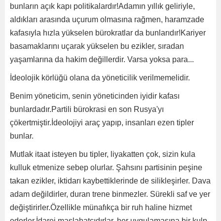
bunların açık kapı politikalardır!Adamın yıllık geliriyle,
aldıkları arasında uçurum olmasına rağmen, haramzade
kafasıyla hızla yükselen bürokratlar da bunlarıdır!Kariyer
basamaklarını uçarak yükselen bu ezikler, sıradan
yaşamlarına da hakim değillerdir. Varsa yoksa para...
İdeolojik körlüğü olana da yöneticilik verilmemelidir.
Benim yöneticim, senin yöneticinden iyidir kafası
bunlardadır.Partili bürokrasi en son Rusya'yı
çökertmiştir.İdeolojiyi araç yapıp, insanları ezen tipler
bunlar.
Mutlak itaat isteyen bu tipler, liyakatten çok, sizin kula
kulluk etmenize sebep olurlar. Şahsını partisinin peşine
takan ezikler, iktidarı kaybettiklerinde de silikleşirler. Dava
adam değildirler, duran trene binmezler. Sürekli saf ve yer
değiştirirler.Özellikle münafıkça bir ruh haline hizmet
ederler.İdarei maslahatçıdırlar, her uygulamasına bir kulp