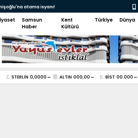
 bayram veli camii’nde siyaset, vatandaşın göğsüne uçan
me!
iyaset
Samsun
Kent
Türkiye
Dünya
Haber
Kültürü
STERLIN
0,0000
ALTIN
000,00
BİST
00.000