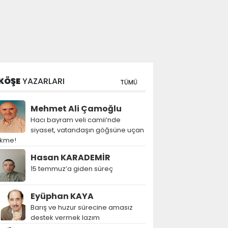
KÖŞE
YAZARLARI
TÜMÜ
Mehmet Ali Çamoğlu
Hacı bayram veli camii’nde
siyaset, vatandaşın göğsüne uçan
ekme!
Hasan KARADEMİR
15 temmuz’a giden süreç
Eyüphan KAYA
Barış ve huzur sürecine amasız
destek vermek lazım