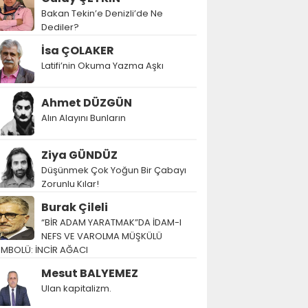
Bakan Tekin’e Denizli’de Ne
Dediler?
İsa ÇOLAKER
Latifi’nin Okuma Yazma Aşkı
Ahmet DÜZGÜN
Alın Alayını Bunların
Ziya GÜNDÜZ
Düşünmek Çok Yoğun Bir Çabayı
Zorunlu Kılar!
Burak Çileli
“BİR ADAM YARATMAK”DA İDAM-I
NEFS VE VAROLMA MÜŞKÜLÜ
EMBOLÜ: İNCİR AĞACI
Mesut BALYEMEZ
Ulan kapitalizm.