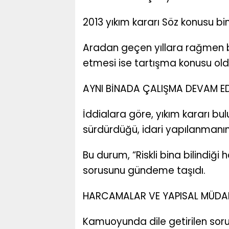
2013 yıkım kararı Söz konusu bina
Aradan geçen yıllara rağmen b
etmesi ise tartışma konusu old
AYNI BİNADA ÇALIŞMA DEVAM E
İddialara göre, yıkım kararı bulu
sürdürdüğü, idari yapılanmanın i
Bu durum, “Riskli bina bilindi
sorusunu gündeme taşıdı.
HARCAMALAR VE YAPISAL MÜDA
Kamuoyunda dile getirilen sorul