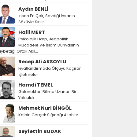
Aydın BENLİ
İnsan En Çok, Sevdiği İnsanın
Sözüyle Kırılır
Halil MERT
Psikolojik Harp, Jeopolitik
Mücadele Ve İslam Dünyasının
ybettiği Ortak Akıl…
Recep Ali AKSOYLU
Fiyatlandırmada Ölçüyü Kaçıran
İşletmeler
Hamdi TEMEL
Gelenekten Bilime Uzanan Bir
Yolculuk
Mehmet Nuri BİNGÖL
Kalbin Gerçek Sığınağı Allah'tır
Seyfettin BUDAK