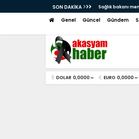
anı memişoğlu'na atama isyanı!
SON DAKİKA
Hacı
tek
Genel
Güncel
Gündem
S
DOLAR
0,0000
EURO
0,0000