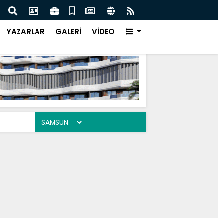
Pakistan Başbakanı İmran Han'a Ne Oldu!
YAZARLAR
GALERİ
VİDEO