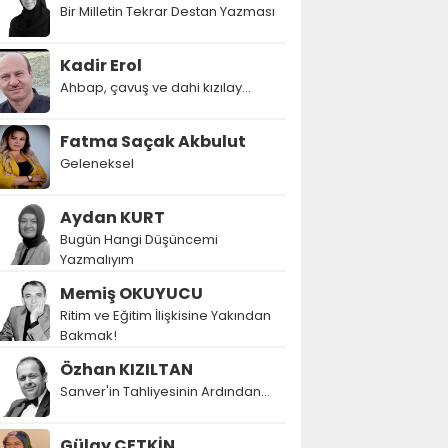
Bir Milletin Tekrar Destan Yazması
Kadir Erol
Ahbap, çavuş ve dahi kızılay...
Fatma Saçak Akbulut
Geleneksel
Aydan KURT
Bugün Hangi Düşüncemi
Yazmalıyım
Memiş OKUYUCU
Ritim ve Eğitim İlişkisine Yakından
Bakmak!
Özhan KIZILTAN
Sanver'in Tahliyesinin Ardından…
Gülay ÇETKİN