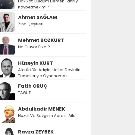
Hakikati Buldum Demek Tanrı’yı
Kaybetmek mi?
Ahmet SAĞLAM
Zina Çeşitleri
Mehmet BOZKURT
Ne Oluyor Bize!?
Hüseyin KURT
Atatürk’ün Adıyla, Üniter Devletin
Temelleriyle Oynanamaz
Fatih ORUÇ
TAGUT
Abdulkadir MENEK
Huzur Ve Sevginin Adresi: Aile
Ravza ZEYBEK