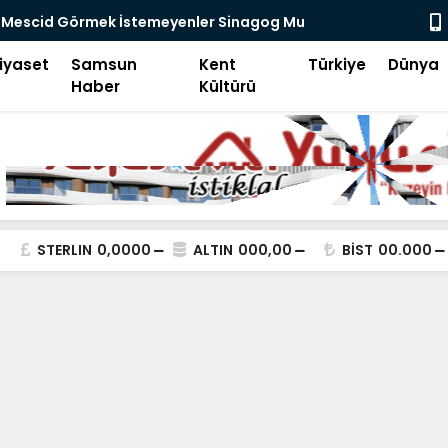
ada Olacağız
Atakum Prot
iyaset
Samsun
Kent
Türkiye
Dünya
Haber
Kültürü
STERLIN
0,0000
ALTIN
000,00
BİST
00.000