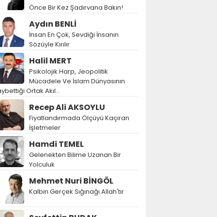
Önce Bir Kez Şadırvana Bakın!
Aydın BENLİ
İnsan En Çok, Sevdiği İnsanın
Sözüyle Kırılır
Halil MERT
Psikolojik Harp, Jeopolitik
Mücadele Ve İslam Dünyasının
ybettiği Ortak Akıl…
Recep Ali AKSOYLU
Fiyatlandırmada Ölçüyü Kaçıran
İşletmeler
Hamdi TEMEL
Gelenekten Bilime Uzanan Bir
Yolculuk
Mehmet Nuri BİNGÖL
Kalbin Gerçek Sığınağı Allah'tır