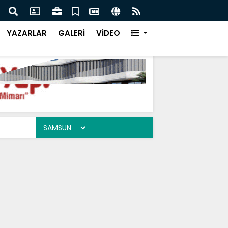
estan Kilisesi Ruhsat Tartışmaları
Sağl
YAZARLAR
GALERİ
VİDEO