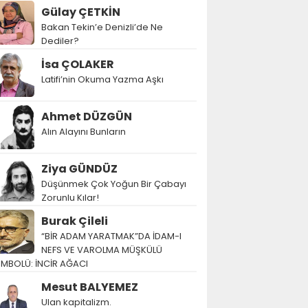
Gülay ÇETKİN
Bakan Tekin’e Denizli’de Ne
Dediler?
İsa ÇOLAKER
Latifi’nin Okuma Yazma Aşkı
Ahmet DÜZGÜN
Alın Alayını Bunların
Ziya GÜNDÜZ
Düşünmek Çok Yoğun Bir Çabayı
Zorunlu Kılar!
Burak Çileli
“BİR ADAM YARATMAK”DA İDAM-I
NEFS VE VAROLMA MÜŞKÜLÜ
EMBOLÜ: İNCİR AĞACI
Mesut BALYEMEZ
Ulan kapitalizm.