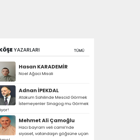
KÖŞE
YAZARLARI
TÜMÜ
Hasan KARADEMİR
Noel Ağaci Misali
Adnan İPEKDAL
Atakum Sahilinde Mescid Görmek
İstemeyenler Sinagog mu Görmek
tiyor!
Mehmet Ali Çamoğlu
Hacı bayram veli camii’nde
siyaset, vatandaşın göğsüne uçan
ekme!