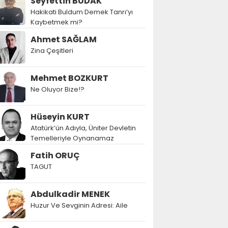
Seyfettin BUDAK
Hakikati Buldum Demek Tanrı’yı
Kaybetmek mi?
Ahmet SAĞLAM
Zina Çeşitleri
Mehmet BOZKURT
Ne Oluyor Bize!?
Hüseyin KURT
Atatürk’ün Adıyla, Üniter Devletin
Temelleriyle Oynanamaz
Fatih ORUÇ
TAGUT
Abdulkadir MENEK
Huzur Ve Sevginin Adresi: Aile